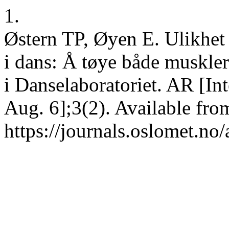
1.
Østern TP, Øyen E. Ulikhet
i dans: Å tøye både muskl
i Danselaboratoriet. AR [In
Aug. 6];3(2). Available fro
https://journals.oslomet.no/