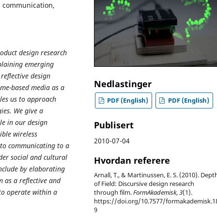
e, communication,
product design research
xplaining emerging
reflective design
Nedlastinger
time-based media as a
les us to approach
PDF (English)
PDF (English)
ies. We give a
le in our design
Publisert
ible wireless
2010-07-04
, to communicating to a
er social and cultural
Hvordan referere
nclude by elaborating
Arnall, T., & Martinussen, E. S. (2010). Dept
m as a reflective and
of Field: Discursive design research
o operate within a
through film.
FormAkademisk
,
3
(1).
https://doi.org/10.7577/formakademisk.1
9