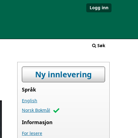
Logg inn
Søk
Ny innlevering
Språk
English
Norsk Bokmål
Informasjon
For lesere