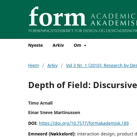
Nyeste
Arkiv
Om
Hjem
/
Arkiv
/
Vol 3 Nr. 1 (2010): Research by 
Depth of Field: Discursiv
Timo Arnall
Einar Sneve Martinussen
DOI:
https://doi.org/10.7577/formakademisk.189
Emneord (Nøkkelord):
interaction design, product d