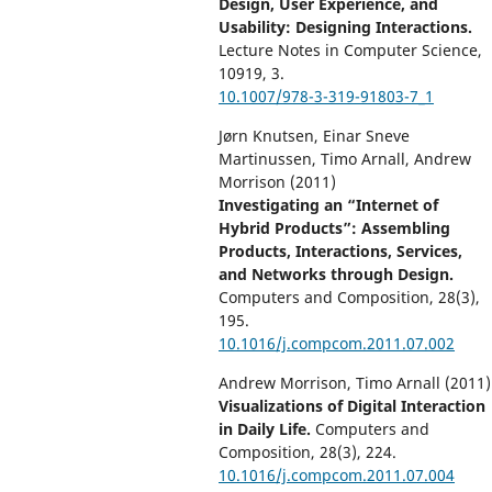
Design, User Experience, and
Usability: Designing Interactions.
Lecture Notes in Computer Science,
10919
,
3.
10.1007/978-3-319-91803-7_1
Jørn Knutsen, Einar Sneve
Martinussen, Timo Arnall, Andrew
Morrison (2011)
Investigating an “Internet of
Hybrid Products”: Assembling
Products, Interactions, Services,
and Networks through Design.
Computers and Composition,
28
(3),
195.
10.1016/j.compcom.2011.07.002
Andrew Morrison, Timo Arnall (2011)
Visualizations of Digital Interaction
in Daily Life.
Computers and
Composition,
28
(3),
224.
10.1016/j.compcom.2011.07.004