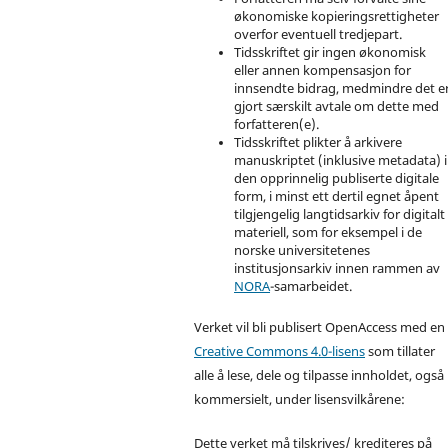
økonomiske kopieringsrettigheter
overfor eventuell tredjepart.
Tidsskriftet gir ingen økonomisk
eller annen kompensasjon for
innsendte bidrag, medmindre det e
gjort særskilt avtale om dette med
forfatteren(e).
Tidsskriftet plikter å arkivere
manuskriptet (inklusive metadata) i
den opprinnelig publiserte digitale
form, i minst ett dertil egnet åpent
tilgjengelig langtidsarkiv for digitalt
materiell, som for eksempel i de
norske universitetenes
institusjonsarkiv innen rammen av
NORA
-samarbeidet.
Verket vil bli publisert OpenAccess med en
Creative Commons 4.0-lisens
som tillater
alle å lese, dele og tilpasse innholdet, også
kommersielt, under lisensvilkårene:
Dette verket må tilskrives/ krediteres på