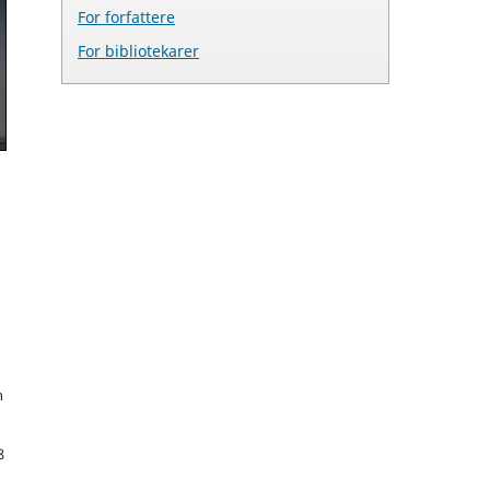
For forfattere
For bibliotekarer
h
8