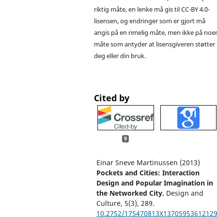
riktig måte, en lenke må gis til CC-BY 4.0-
lisensen, og endringer som er gjort må
angis på en rimelig måte, men ikke på noe
måte som antyder at lisensgiveren støtter
deg eller din bruk.
Cited by
9
Einar Sneve Martinussen (2013)
Pockets and Cities: Interaction
Design and Popular Imagination in
the Networked City.
Design and
Culture,
5
(3),
289.
10.2752/175470813X1370595361212