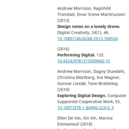
Andrew Morrison, Ragnhild
Tronstad, Einar Sneve Martinussen
(2013)
Design notes on a lonely drone.
Digital Creativity,
24
(1),
46.
10.1080/14626268.2013.768534
(2016)
Performing Digital.
133.
10.4324/9781315599960-15
Andrew Morrison, Dagny Stuedahl,
Christina Mörtberg, Ina Wagner,
Gunnar Liestøl, Tone Bratteteig
(2010)
Exploring Digital Design.
Computer
Supported Cooperative Work,
55.
10.1007/978-1-84996-223-0_3
Ellen De Vos, Xin Xin, Marina
Emmanouil (2018)