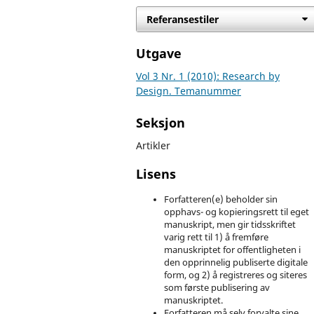
Referansestiler
Utgave
Vol 3 Nr. 1 (2010): Research by
Design. Temanummer
Seksjon
Artikler
Lisens
Forfatteren(e) beholder sin
opphavs- og kopieringsrett til eget
manuskript, men gir tidsskriftet
varig rett til 1) å fremføre
manuskriptet for offentligheten i
den opprinnelig publiserte digitale
form, og 2) å registreres og siteres
som første publisering av
manuskriptet.
Forfatteren må selv forvalte sine