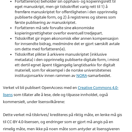
Forfatteren(e) beholder sin opphavs- og kopieringsrett til
eget manuskript, men gir tidsskriftet varig rett til 1) å
fremføre manuskriptet for offentligheten i den opprinnelig
publiserte digitale form, og 2) å registreres og siteres som
første publisering av manuskriptet.
Forfatteren må selv forvalte sine økonomiske
kopieringsrettigheter overfor eventuell tredjepart.
Tidsskriftet gir ingen økonomisk eller annen kompensasjon
for innsendte bidrag, medmindre det er gjort særskilt avtale
om dette med forfatteren(e).
Tidsskriftet plikter å arkivere manuskriptet (inklusive
metadata) i den opprinnelig publiserte digitale form, i minst
ett dertil egnet åpent tilgjengelig langtidsarkiv for digitalt
materiell, som for eksempel i de norske universitetenes
institusjonsarkiv innen rammen av
NORA
-samarbeidet.
Verket vil bli publisert OpenAccess med en
Creative Commons 4.0-
lisens
som tillater alle å lese, dele og tilpasse innholdet, også
kommersielt, under lisensvilkårene:
Dette verket må tilskrives/ krediteres på riktig måte, en lenke må gis
til CC-BY 4.0-lisensen, og endringer som er gjort må angis på en
rimelig måte, men ikke på noen måte som antyder at lisensgiveren