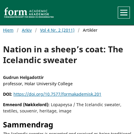
Hjem
/
Arkiv
/
Vol 4 Nr. 2 (2011)
/
Artikler
Nation in a sheep’s coat: The
Icelandic sweater
Gudrun Helgadottir
professor, Holar University College
DOI:
https://doi.org/10.7577/formakademisk.201
Emneord (Nøkkelord):
Lopapeysa / The Icelandic sweater,
textiles, souvenir, heritage, image
Sammendrag
The Icelandic sweater is presented and received as being traditional