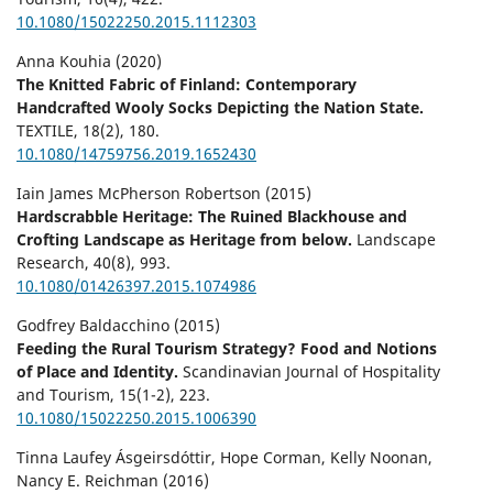
10.1080/15022250.2015.1112303
Anna Kouhia (2020)
The Knitted Fabric of Finland: Contemporary
Handcrafted Wooly Socks Depicting the Nation State.
TEXTILE,
18
(2),
180.
10.1080/14759756.2019.1652430
Iain James McPherson Robertson (2015)
Hardscrabble Heritage: The Ruined Blackhouse and
Crofting Landscape as Heritage from below.
Landscape
Research,
40
(8),
993.
10.1080/01426397.2015.1074986
Godfrey Baldacchino (2015)
Feeding the Rural Tourism Strategy? Food and Notions
of Place and Identity.
Scandinavian Journal of Hospitality
and Tourism,
15
(1-2),
223.
10.1080/15022250.2015.1006390
Tinna Laufey Ásgeirsdóttir, Hope Corman, Kelly Noonan,
Nancy E. Reichman (2016)