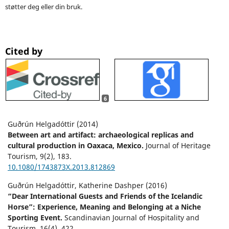
støtter deg eller din bruk.
Cited by
6
Guðrún Helgadóttir (2014)
Between art and artifact: archaeological replicas and
cultural production in Oaxaca, Mexico.
Journal of Heritage
Tourism,
9
(2),
183.
10.1080/1743873X.2013.812869
Guðrún Helgadóttir, Katherine Dashper (2016)
“Dear International Guests and Friends of the Icelandic
Horse”: Experience, Meaning and Belonging at a Niche
Sporting Event.
Scandinavian Journal of Hospitality and
Tourism,
16
(4),
422.