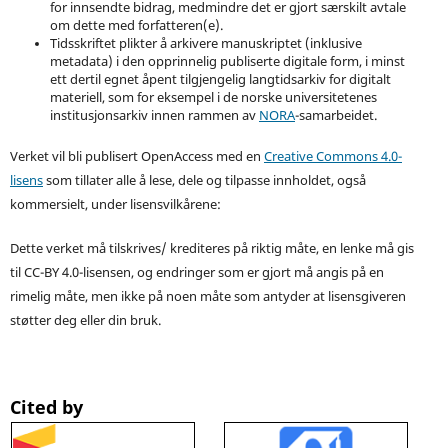
for innsendte bidrag, medmindre det er gjort særskilt avtale
om dette med forfatteren(e).
Tidsskriftet plikter å arkivere manuskriptet (inklusive
metadata) i den opprinnelig publiserte digitale form, i minst
ett dertil egnet åpent tilgjengelig langtidsarkiv for digitalt
materiell, som for eksempel i de norske universitetenes
institusjonsarkiv innen rammen av
NORA
-samarbeidet.
Verket vil bli publisert OpenAccess med en
Creative Commons 4.0-
lisens
som tillater alle å lese, dele og tilpasse innholdet, også
kommersielt, under lisensvilkårene:
Dette verket må tilskrives/ krediteres på riktig måte, en lenke må gis
til CC-BY 4.0-lisensen, og endringer som er gjort må angis på en
rimelig måte, men ikke på noen måte som antyder at lisensgiveren
støtter deg eller din bruk.
Cited by