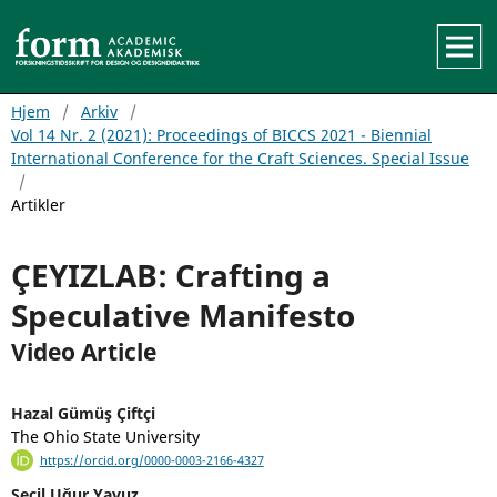
Hjem
/
Arkiv
/
Vol 14 Nr. 2 (2021): Proceedings of BICCS 2021 - Biennial
International Conference for the Craft Sciences. Special Issue
/
Artikler
ÇEYIZLAB: Crafting a
Speculative Manifesto
Video Article
Hazal Gümüş Çiftçi
The Ohio State University
https://orcid.org/0000-0003-2166-4327
Seçil Uğur Yavuz