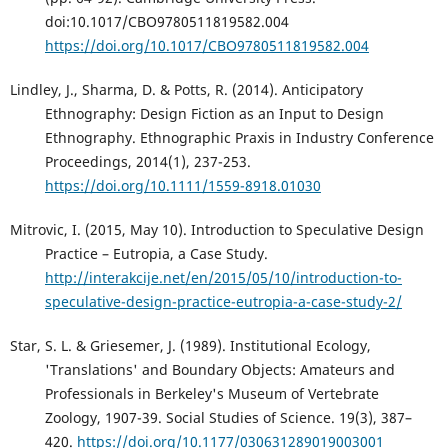
doi:10.1017/CBO9780511819582.004
https://doi.org/10.1017/CBO9780511819582.004
Lindley, J., Sharma, D. & Potts, R. (2014). Anticipatory
Ethnography: Design Fiction as an Input to Design
Ethnography. Ethnographic Praxis in Industry Conference
Proceedings, 2014(1), 237-253.
https://doi.org/10.1111/1559-8918.01030
Mitrovic, I. (2015, May 10). Introduction to Speculative Design
Practice – Eutropia, a Case Study.
http://interakcije.net/en/2015/05/10/introduction-to-
speculative-design-practice-eutropia-a-case-study-2/
Star, S. L. & Griesemer, J. (1989). Institutional Ecology,
'Translations' and Boundary Objects: Amateurs and
Professionals in Berkeley's Museum of Vertebrate
Zoology, 1907-39. Social Studies of Science. 19(3), 387–
420.
https://doi.org/10.1177/030631289019003001