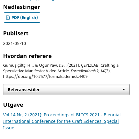
Nedlastinger
PDF (English)
Publisert
2021-05-10
Hvordan referere
Gümüş Çiftçi H. ., & Uğur Yavuz S. . (2021). ÇEYIZLAB: Crafting a
Speculative Manifesto: Video Article.
FormAkademisk
,
14
(2).
https://doi.org/10.7577/formakademisk.4409
Referansestiler
Utgave
Vol 14 Nr. 2 (2021): Proceedings of BICCS 2021 - Biennial
International Conference for the Craft Sciences. Special
Issue