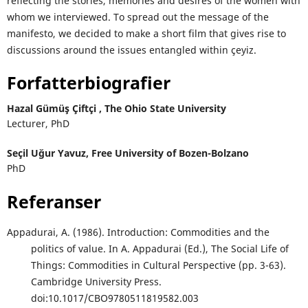
reflecting the stories, memories and desires of the women with
whom we interviewed. To spread out the message of the
manifesto, we decided to make a short film that gives rise to
discussions around the issues entangled within çeyiz.
Forfatterbiografier
Hazal Gümüş Çiftçi ,
The Ohio State University
Lecturer, PhD
Seçil Uğur Yavuz,
Free University of Bozen-Bolzano
PhD
Referanser
Appadurai, A. (1986). Introduction: Commodities and the
politics of value. In A. Appadurai (Ed.), The Social Life of
Things: Commodities in Cultural Perspective (pp. 3-63).
Cambridge University Press.
doi:10.1017/CBO9780511819582.003