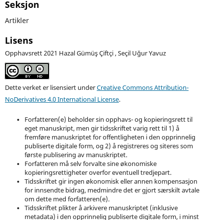
Seksjon
Artikler
Lisens
Opphavsrett 2021 Hazal Gümüş Çiftçi , Seçil Uğur Yavuz
Dette verket er lisensiert under
Creative Commons Attribution-
NoDerivatives 4.0 International License
.
Forfatteren(e) beholder sin opphavs- og kopieringsrett til
eget manuskript, men gir tidsskriftet varig rett til 1) å
fremføre manuskriptet for offentligheten i den opprinnelig
publiserte digitale form, og 2) å registreres og siteres som
første publisering av manuskriptet.
Forfatteren må selv forvalte sine økonomiske
kopieringsrettigheter overfor eventuell tredjepart.
Tidsskriftet gir ingen økonomisk eller annen kompensasjon
for innsendte bidrag, medmindre det er gjort særskilt avtale
om dette med forfatteren(e).
Tidsskriftet plikter å arkivere manuskriptet (inklusive
metadata) i den opprinnelig publiserte digitale form, i minst