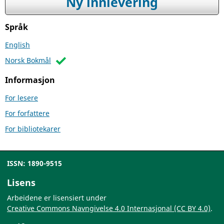
Ny innlevering
Språk
English
Norsk Bokmål
Informasjon
For lesere
For forfattere
For bibliotekarer
ISSN: 1890-9515
Lisens
Arbeidene er lisensiert under
Creative Commons Navngivelse 4.0 Internasjonal (CC BY 4.0)
.