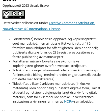
Opphavsrett 2023 Úrsula Bravo
Dette verket er lisensiert under
Creative Commons Attribution-
NoDerivatives 4.0 International License
.
Forfatteren(e) beholder sin opphavs- og kopieringsrett til
eget manuskript, men gir tidsskriftet varig rett til 1) å
fremføre manuskriptet for offentligheten i den opprinnelig
publiserte digitale form, og 2) å registreres og siteres som
første publisering av manuskriptet.
Forfatteren må selv forvalte sine økonomiske
kopieringsrettigheter overfor eventuell tredjepart.
Tidsskriftet gir ingen økonomisk eller annen kompensasjon
for innsendte bidrag, medmindre det er gjort særskilt avtale
om dette med forfatteren(e).
Tidsskriftet plikter å arkivere manuskriptet (inklusive
metadata) i den opprinnelig publiserte digitale form, i minst
ett dertil egnet åpent tilgjengelig langtidsarkiv for digitalt
materiell, som for eksempel i de norske universitetenes
institusjonsarkiv innen rammen av
NORA
-samarbeidet.