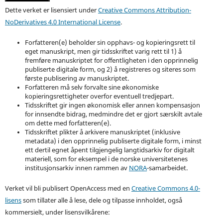
Dette verket er lisensiert under
Creative Commons Attribution-
NoDerivatives 4.0 International License
.
Forfatteren(e) beholder sin opphavs- og kopieringsrett til
eget manuskript, men gir tidsskriftet varig rett til 1) å
fremføre manuskriptet for offentligheten i den opprinnelig
publiserte digitale form, og 2) å registreres og siteres som
første publisering av manuskriptet.
Forfatteren må selv forvalte sine økonomiske
kopieringsrettigheter overfor eventuell tredjepart.
Tidsskriftet gir ingen økonomisk eller annen kompensasjon
for innsendte bidrag, medmindre det er gjort særskilt avtale
om dette med forfatteren(e).
Tidsskriftet plikter å arkivere manuskriptet (inklusive
metadata) i den opprinnelig publiserte digitale form, i minst
ett dertil egnet åpent tilgjengelig langtidsarkiv for digitalt
materiell, som for eksempel i de norske universitetenes
institusjonsarkiv innen rammen av
NORA
-samarbeidet.
Verket vil bli publisert OpenAccess med en
Creative Commons 4.0-
lisens
som tillater alle å lese, dele og tilpasse innholdet, også
kommersielt, under lisensvilkårene: