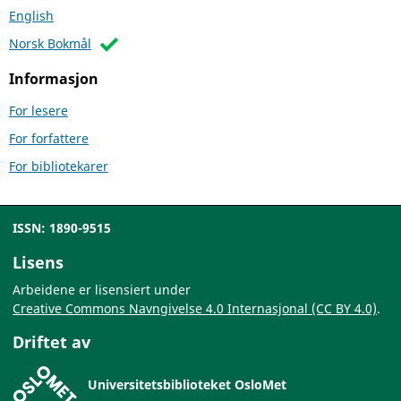
English
Norsk Bokmål
Informasjon
For lesere
For forfattere
For bibliotekarer
ISSN: 1890-9515
Lisens
Arbeidene er lisensiert under
Creative Commons Navngivelse 4.0 Internasjonal (CC BY 4.0)
.
Driftet av
Universitetsbiblioteket OsloMet