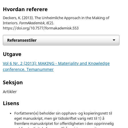
Hvordan referere
Deckers, K. (2013). The Unheimliche Approach in the Making of
Interiors.
FormAkademisk
,
6
(2).
https://doi.org/10.7577/formakademisk.553
Referansestiler
Utgave
Vol 6 Nr. 2 (2013): MAKING - Materiality and Knowledge
conference. Temanummer
Seksjon
Artikler
Lisens
Forfatteren(e) beholder sin opphavs- og kopieringsrett til
eget manuskript, men gir tidsskriftet varig rett til 1) å
fremføre manuskriptet for offentligheten i den opprinnelig