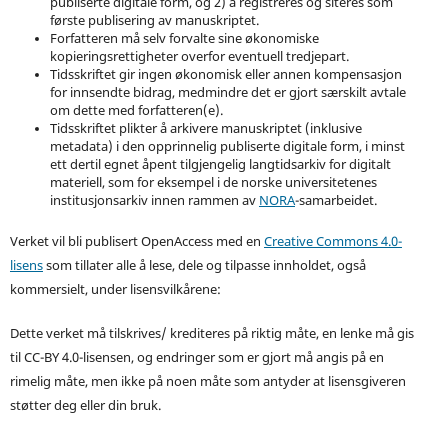
publiserte digitale form, og 2) å registreres og siteres som
første publisering av manuskriptet.
Forfatteren må selv forvalte sine økonomiske
kopieringsrettigheter overfor eventuell tredjepart.
Tidsskriftet gir ingen økonomisk eller annen kompensasjon
for innsendte bidrag, medmindre det er gjort særskilt avtale
om dette med forfatteren(e).
Tidsskriftet plikter å arkivere manuskriptet (inklusive
metadata) i den opprinnelig publiserte digitale form, i minst
ett dertil egnet åpent tilgjengelig langtidsarkiv for digitalt
materiell, som for eksempel i de norske universitetenes
institusjonsarkiv innen rammen av
NORA
-samarbeidet.
Verket vil bli publisert OpenAccess med en
Creative Commons 4.0-
lisens
som tillater alle å lese, dele og tilpasse innholdet, også
kommersielt, under lisensvilkårene:
Dette verket må tilskrives/ krediteres på riktig måte, en lenke må gis
til CC-BY 4.0-lisensen, og endringer som er gjort må angis på en
rimelig måte, men ikke på noen måte som antyder at lisensgiveren
støtter deg eller din bruk.