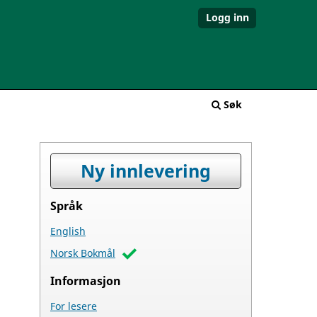
Logg inn
Søk
Ny innlevering
Språk
English
Norsk Bokmål
Informasjon
For lesere