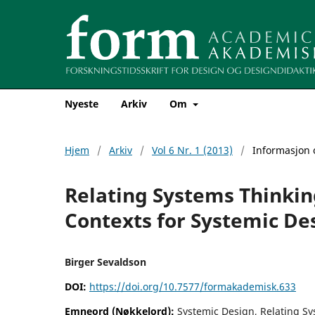
Nyeste
Arkiv
Om
Hjem
/
Arkiv
/
Vol 6 Nr. 1 (2013)
/
Informasjon
Relating Systems Thinkin
Contexts for Systemic De
Birger Sevaldson
DOI:
https://doi.org/10.7577/formakademisk.633
Emneord (Nøkkelord):
Systemic Design, Relating S