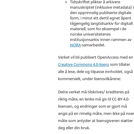
Tidsskriftet plikter å arkivere
manuskriptet (inklusive metadata) i
den opprinnelig publiserte digitale
form, i minst ett dertil egnet åpent
tilgjengelig langtidsarkiv for digitalt
materiell, som for eksempel i de
norske universitetenes
institusjonsarkiv innen rammen av
NORA
-samarbeidet.
Verket vil bli publisert OpenAccess med en
Creative Commons 4.0-lisens
som tillater
alle å lese, dele og tilpasse innholdet, også
kommersielt, under lisensvilkårene:
Dette verket må tilskrives/ krediteres på
riktig måte, en lenke må gis til CC-BY 4.0-
lisensen, og endringer som er gjort må
angis på en rimelig måte, men ikke på noe
måte som antyder at lisensgiveren støtter
deg eller din bruk.