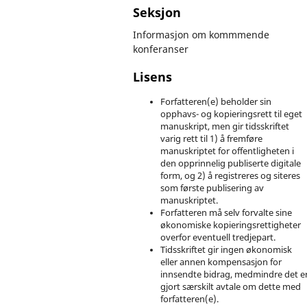
Seksjon
Informasjon om kommmende
konferanser
Lisens
Forfatteren(e) beholder sin
opphavs- og kopieringsrett til eget
manuskript, men gir tidsskriftet
varig rett til 1) å fremføre
manuskriptet for offentligheten i
den opprinnelig publiserte digitale
form, og 2) å registreres og siteres
som første publisering av
manuskriptet.
Forfatteren må selv forvalte sine
økonomiske kopieringsrettigheter
overfor eventuell tredjepart.
Tidsskriftet gir ingen økonomisk
eller annen kompensasjon for
innsendte bidrag, medmindre det e
gjort særskilt avtale om dette med
forfatteren(e).