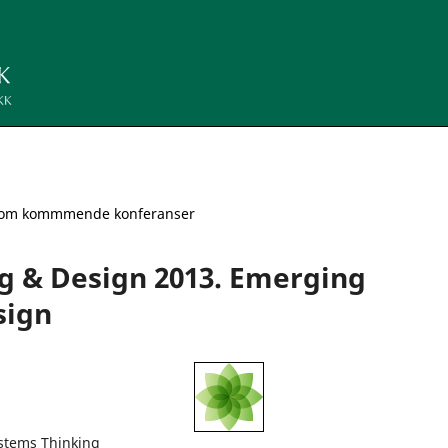
 om kommmende konferanser
g & Design 2013. Emerging
sign
ystems Thinking