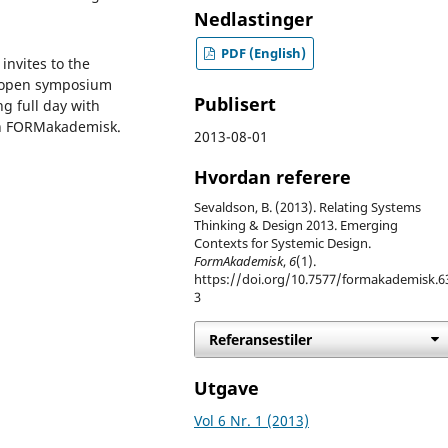
Nedlastinger
PDF (English)
invites to the
d open symposium
Publisert
g full day with
in FORMakademisk.
2013-08-01
Hvordan referere
Sevaldson, B. (2013). Relating Systems
Thinking & Design 2013. Emerging
Contexts for Systemic Design.
FormAkademisk
,
6
(1).
https://doi.org/10.7577/formakademisk.6
3
Referansestiler
Utgave
Vol 6 Nr. 1 (2013)