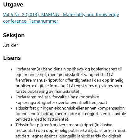
Utgave
Vol 6 Nr. 2 (2013): MAKING - Materiality and Knowledge
conference. Temanummer
Seksjon
Artikler
Lisens
Forfatteren(e) beholder sin opphavs- og kopieringsrett til
eget manuskript, men gir tidsskriftet varig rett til 1) å
fremføre manuskriptet for offentligheten i den opprinnelig
publiserte digitale form, og 2) å registreres og siteres som
første publisering av manuskriptet.
Forfatteren må selv forvalte sine økonomiske
kopieringsrettigheter overfor eventuell tredjepart.
Tidsskriftet gir ingen økonomisk eller annen kompensasjon
for innsendte bidrag, medmindre det er gjort særskilt avtale
om dette med forfatteren(e).
Tidsskriftet plikter å arkivere manuskriptet (inklusive
metadata) i den opprinnelig publiserte digitale form, i minst
ett dertil egnet åpent tilgjengelig langtidsarkiv for digitalt