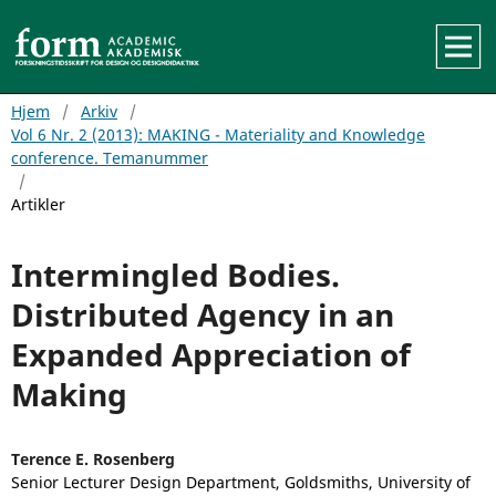
Hjem
/
Arkiv
/
Vol 6 Nr. 2 (2013): MAKING - Materiality and Knowledge
conference. Temanummer
/
Artikler
Intermingled Bodies.
Distributed Agency in an
Expanded Appreciation of
Making
Terence E. Rosenberg
Senior Lecturer Design Department, Goldsmiths, University of