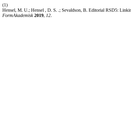
(1)
Hensel, M. U.; Hensel , D. S. .; Sevaldson, B. Editorial RSD5: Lin
FormAkademisk
2019
,
12
.