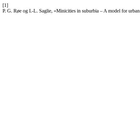
[1]
P. G. Røe og I.-L. Saglie, «Minicities in suburbia – A model for urban