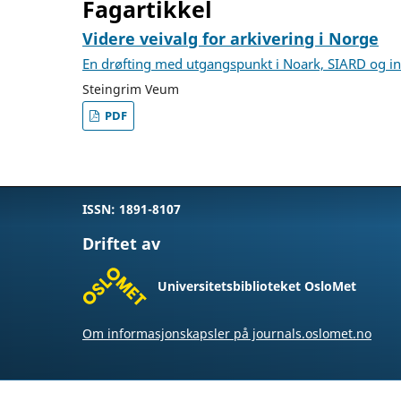
Fagartikkel
Videre veivalg for arkivering i Norge
En drøfting med utgangspunkt i Noark, SIARD og i
Steingrim Veum
PDF
ISSN: 1891-8107
Driftet av
Universitetsbiblioteket OsloMet
Om informasjonskapsler på journals.oslomet.no