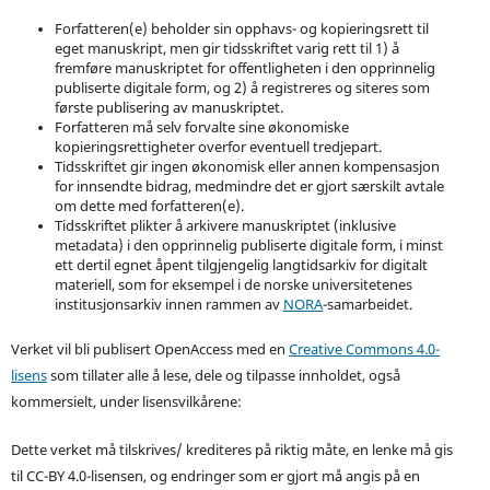
Forfatteren(e) beholder sin opphavs- og kopieringsrett til
eget manuskript, men gir tidsskriftet varig rett til 1) å
fremføre manuskriptet for offentligheten i den opprinnelig
publiserte digitale form, og 2) å registreres og siteres som
første publisering av manuskriptet.
Forfatteren må selv forvalte sine økonomiske
kopieringsrettigheter overfor eventuell tredjepart.
Tidsskriftet gir ingen økonomisk eller annen kompensasjon
for innsendte bidrag, medmindre det er gjort særskilt avtale
om dette med forfatteren(e).
Tidsskriftet plikter å arkivere manuskriptet (inklusive
metadata) i den opprinnelig publiserte digitale form, i minst
ett dertil egnet åpent tilgjengelig langtidsarkiv for digitalt
materiell, som for eksempel i de norske universitetenes
institusjonsarkiv innen rammen av
NORA
-samarbeidet.
Verket vil bli publisert OpenAccess med en
Creative Commons 4.0-
lisens
som tillater alle å lese, dele og tilpasse innholdet, også
kommersielt, under lisensvilkårene:
Dette verket må tilskrives/ krediteres på riktig måte, en lenke må gis
til CC-BY 4.0-lisensen, og endringer som er gjort må angis på en