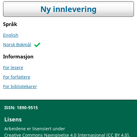
Ny innlevering
Språk
English
Norsk Bokmål
Informasjon
For lesere
For forfattere
For bibliotekarer
ISSN: 1890-9515
Lisens
Arbeidene er lisensiert under
Creative Commons Navngivelse 4.0 Internasjonal (CC BY 4.0)
.