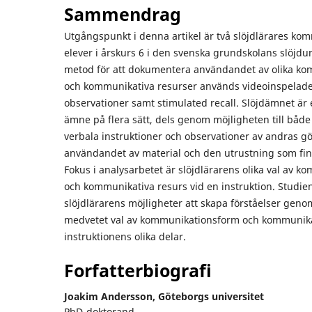
Sammendrag
Utgångspunkt i denna artikel är två slöjdlärares k
elever i årskurs 6 i den svenska grundskolans slöjd
metod för att dokumentera användandet av olika k
och kommunikativa resurser används videoinspelade
observationer samt stimulated recall. Slöjdämnet är
ämne på flera sätt, dels genom möjligheten till både
verbala instruktioner och observationer av andras 
användandet av material och den utrustning som finns
Fokus i analysarbetet är slöjdlärarens olika val av 
och kommunikativa resurs vid en instruktion. Studie
slöjdlärarens möjligheter att skapa förståelser genom
medvetet val av kommunikationsform och kommunikat
instruktionens olika delar.
Forfatterbiografi
Joakim Andersson,
Göteborgs universitet
PhD-doktorand