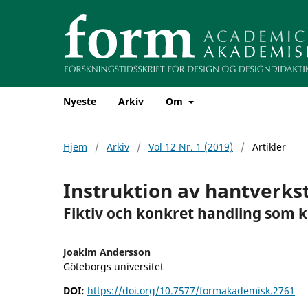
Nyeste
Arkiv
Om
Hjem
/
Arkiv
/
Vol 12 Nr. 1 (2019)
/
Artikler
Instruktion av hantverkst
Fiktiv och konkret handling som
Joakim Andersson
Göteborgs universitet
DOI:
https://doi.org/10.7577/formakademisk.2761