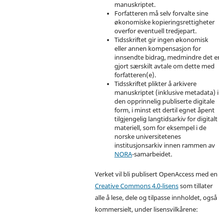
manuskriptet.
Forfatteren må selv forvalte sine
økonomiske kopieringsrettigheter
overfor eventuell tredjepart.
Tidsskriftet gir ingen økonomisk
eller annen kompensasjon for
innsendte bidrag, medmindre det e
gjort særskilt avtale om dette med
forfatteren(e).
Tidsskriftet plikter å arkivere
manuskriptet (inklusive metadata) i
den opprinnelig publiserte digitale
form, i minst ett dertil egnet åpent
tilgjengelig langtidsarkiv for digitalt
materiell, som for eksempel i de
norske universitetenes
institusjonsarkiv innen rammen av
NORA
-samarbeidet.
Verket vil bli publisert OpenAccess med en
Creative Commons 4.0-lisens
som tillater
alle å lese, dele og tilpasse innholdet, også
kommersielt, under lisensvilkårene: