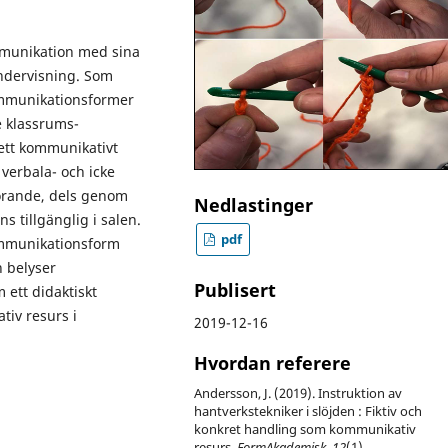
ommunikation med sina
undervisning. Som
ommunikationsformer
 klassrums­
 ett kommunikativt
 verbala- och icke
görande, dels genom
Nedlastinger
 tillgänglig i salen.
pdf
kommunikationsform
n belyser
Publisert
 ett didaktiskt
iv resurs i
2019-12-16
Hvordan referere
Andersson, J. (2019). Instruktion av
hantverkstekniker i slöjden : Fiktiv och
konkret handling som kommunikativ
resurs.
FormAkademisk
,
12
(1).