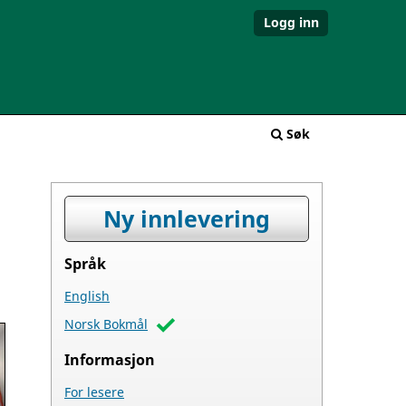
Logg inn
Søk
Ny innlevering
Språk
English
Norsk Bokmål
Informasjon
For lesere