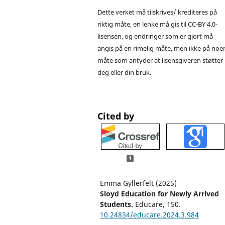
Dette verket må tilskrives/ krediteres på
riktig måte, en lenke må gis til CC-BY 4.0-
lisensen, og endringer som er gjort må
angis på en rimelig måte, men ikke på noe
måte som antyder at lisensgiveren støtter
deg eller din bruk.
Cited by
1
Emma Gyllerfelt (2025)
Sloyd Education for Newly Arrived
Students.
Educare,
150.
10.24834/educare.2024.3.984