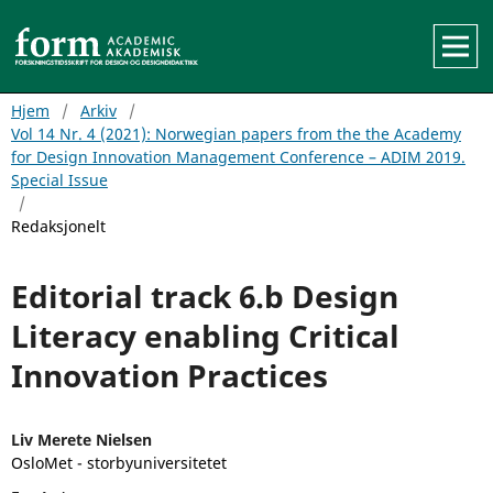
Hjem
/
Arkiv
/
Vol 14 Nr. 4 (2021): Norwegian papers from the the Academy
for Design Innovation Management Conference – ADIM 2019.
Special Issue
/
Redaksjonelt
Editorial track 6.b Design
Literacy enabling Critical
Innovation Practices
Liv Merete Nielsen
OsloMet - storbyuniversitetet