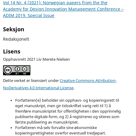
Vol 14 Nr. 4 (2021): Norwegian papers from the the
Academy for Design Innovation Management Conference –
ADIM 2019. Special Issue
Seksjon
Redaksjonelt
Lisens
Opphavsrett 2021 Liv Merete Nielsen
Dette verket er lisensiert under
Creative Commons Attribution-
NoDerivatives 4.0 International License
.
Forfatteren(e) beholder sin opphavs- og kopieringsrett til
eget manuskript, men gir tidsskriftet varig rett til 1) å
fremføre manuskriptet for offentligheten i den opprinnelig
publiserte digitale form, og 2) å registreres og siteres som
første publisering av manuskriptet.
Forfatteren må selv forvalte sine økonomiske
kopieringsrettigheter overfor eventuell tredjepart.