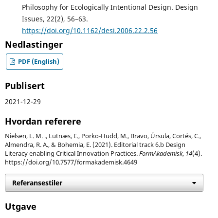
Philosophy for Ecologically Intentional Design. Design
Issues, 22(2), 56–63.
https://doi.org/10.1162/desi.2006.22.2.56
Nedlastinger
PDF (English)
Publisert
2021-12-29
Hvordan referere
Nielsen, L. M. ., Lutnæs, E., Porko-Hudd, M., Bravo, Úrsula, Cortés, C.,
Almendra, R. A., & Bohemia, E. (2021). Editorial track 6.b Design
Literacy enabling Critical Innovation Practices.
FormAkademisk
,
14
(4).
https://doi.org/10.7577/formakademisk.4649
Referansestiler
Utgave