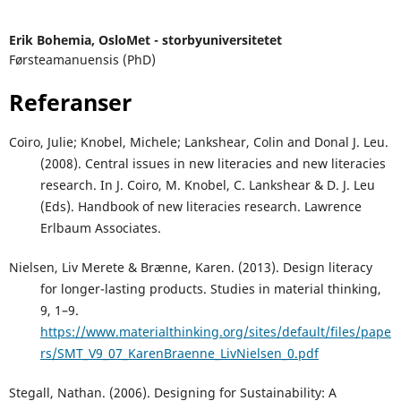
Erik Bohemia,
OsloMet - storbyuniversitetet
Førsteamanuensis (PhD)
Referanser
Coiro, Julie; Knobel, Michele; Lankshear, Colin and Donal J. Leu.
(2008). Central issues in new literacies and new literacies
research. In J. Coiro, M. Knobel, C. Lankshear & D. J. Leu
(Eds). Handbook of new literacies research. Lawrence
Erlbaum Associates.
Nielsen, Liv Merete & Brænne, Karen. (2013). Design literacy
for longer-lasting products. Studies in material thinking,
9, 1–9.
https://www.materialthinking.org/sites/default/files/pape
rs/SMT_V9_07_KarenBraenne_LivNielsen_0.pdf
Stegall, Nathan. (2006). Designing for Sustainability: A