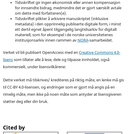
Tidsskriftet gir ingen økonomisk eller annen kompensasjon
for innsendte bidrag, medmindre det er gjort særskilt avtale
om dette med forfatteren(e).
Tidsskriftet plikter å arkivere manuskriptet (inklusive
metadata) i den opprinnelig publiserte digitale form, i minst
ett dertil egnet åpent tilgjengelig langtidsarkiv for digitalt
materiell, som for eksempel i de norske universitetenes
institusjonsarkiv innen rammen av
NORA
-samarbeidet.
Verket vil bli publisert OpenAccess med en
Creative Commons 4.0-
lisens
som tillater alle å lese, dele og tilpasse innholdet, også
kommersielt, under lisensvilkårene:
Dette verket må tilskrives/ krediteres på riktig måte, en lenke må gis
til CC-BY 4.0-lisensen, og endringer som er gjort må angis på en
rimelig måte, men ikke på noen måte som antyder at lisensgiveren
støtter deg eller din bruk.
Cited by