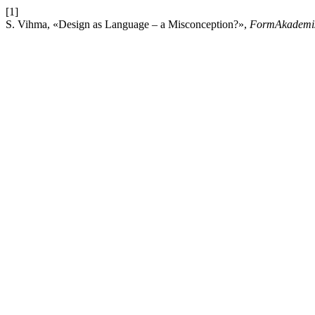
[1]
S. Vihma, «Design as Language – a Misconception?»,
FormAkademi