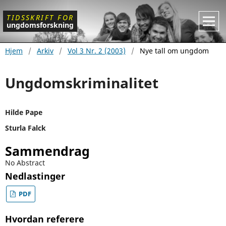
TIDSSKRIFT
FOR
ungdomsforskning
Hjem
/
Arkiv
/
Vol 3 Nr. 2 (2003)
/
Nye tall om ungdom
Ungdomskriminalitet
Hilde Pape
Sturla Falck
Sammendrag
No Abstract
Nedlastinger
PDF
Hvordan referere