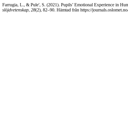
Farrugia, L., & Pule', S. (2021). Pupils’ Emotional Experience in H
slöjdvetenskap
,
28
(2), 82–90. Hämtad från https://journals.oslomet.n