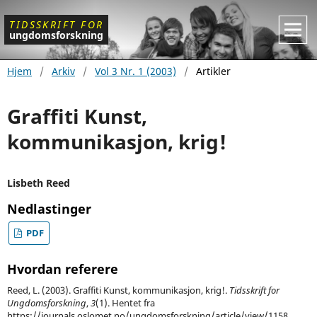
TIDSSKRIFT
FOR
ungdomsforskning
Hjem
/
Arkiv
/
Vol 3 Nr. 1 (2003)
/
Artikler
Graffiti Kunst,
kommunikasjon, krig!
Lisbeth Reed
Nedlastinger
PDF
Hvordan referere
Reed, L. (2003). Graffiti Kunst, kommunikasjon, krig!.
Tidsskrift for
Ungdomsforskning
,
3
(1). Hentet fra
https://journals.oslomet.no/ungdomsforskning/article/view/1158