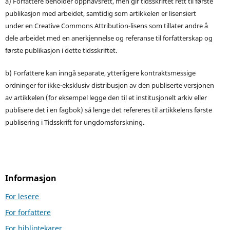
a) Forfattere beholder opphavsrett, men gir tidsskriftet rett til første
publikasjon med arbeidet, samtidig som artikkelen er lisensiert
under en Creative Commons Attribution-lisens som tillater andre å
dele arbeidet med en anerkjennelse og referanse til forfatterskap og
første publikasjon i dette tidsskriftet.
b) Forfattere kan inngå separate, ytterligere kontraktsmessige
ordninger for ikke-eksklusiv distribusjon av den publiserte versjonen
av artikkelen (for eksempel legge den til et institusjonelt arkiv eller
publisere det i en fagbok) så lenge det refereres til artikkelens første
publisering i Tidsskrift for ungdomsforskning.
Informasjon
For lesere
For forfattere
For bibliotekarer