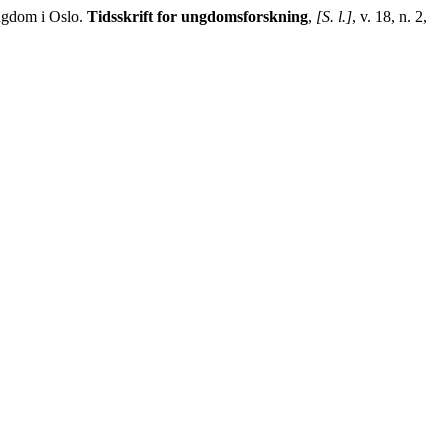
ngdom i Oslo.
Tidsskrift for ungdomsforskning
,
[S. l.]
, v. 18, n. 2,