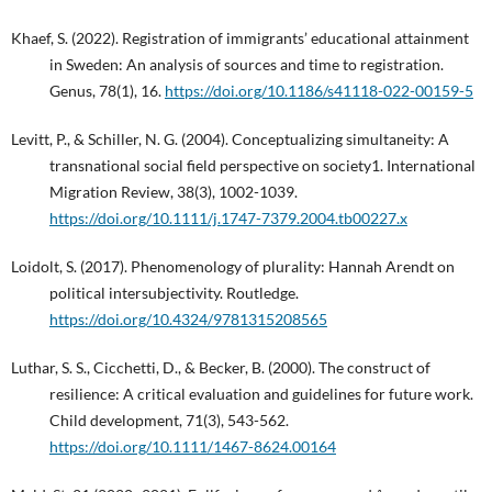
Khaef, S. (2022). Registration of immigrants’ educational attainment
in Sweden: An analysis of sources and time to registration.
Genus, 78(1), 16.
https://doi.org/10.1186/s41118-022-00159-5
Levitt, P., & Schiller, N. G. (2004). Conceptualizing simultaneity: A
transnational social field perspective on society1. International
Migration Review, 38(3), 1002-1039.
https://doi.org/10.1111/j.1747-7379.2004.tb00227.x
Loidolt, S. (2017). Phenomenology of plurality: Hannah Arendt on
political intersubjectivity. Routledge.
https://doi.org/10.4324/9781315208565
Luthar, S. S., Cicchetti, D., & Becker, B. (2000). The construct of
resilience: A critical evaluation and guidelines for future work.
Child development, 71(3), 543-562.
https://doi.org/10.1111/1467-8624.00164