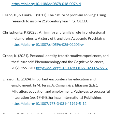
https://doi.org/10.1186/s40878-018-0076-4
Csapó, B., & Funke, J. (2017). The nature of problem solving: Using
research to inspire 21st century learning. OECD.
Chrisphonte, P. (2025). An immigrant family’s role in professional
metamorphosis: A story of transition. Academic Psychiatry.
https://doi.org/10.1007/s40596-025-02203-w
Crone, K. (2021). Personal identity, transformative experiences, and
the future self. Phenomenology and the Cognitive Sciences,
20(2), 299-310.
https://doi.org/10.1007/s11097-020-09699-7
Eliasson, E. (2024). Important encounters for education and
employment. In M. Teräs, A. Osman, & E. Eliasson (Eds.),
Migration, education and employment: Pathways to successful
integration (pp. 67-84). Springer International Publishing.
https://doi.org/10.1007/978-3-031-41919-5_12