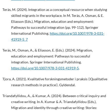
Teräs, M. (2024). Integration as a conceptual resource when studying
skilled migrants in the workplace. In M. Teräs, A. Osman, & E.
Eliasson (Eds.), Migration, education and employment:
Pathways to successful integration (pp. 99-112). Springer
International Publishing.
https://doi.org/10.1007/978-3-031-
41919-5_7
Teräs, M., Osman, A., & Eliasson, E. (Eds.). (2024). Migration,
education and employment: Pathways to successful
integration. Springer International Publishing.
https://doi.org/10.1007/978-3-031-41919-5
.
Tjora, A. (2021). Kvalitative forskningsmetoder i praksis Qualitative
research methods in practice. Gyldendal.
Triandafyllidou, A., & Kumar, A. (2024). Between critical inquiry and
creative writing. In A. Kumar & A. Triandafyllidou (Eds.),
Migration and identity through creative writing: Stories: