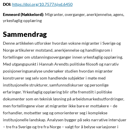
DOI:
https://doi.org/10.7577/sjvd.6450
Emneord (Nøkkelord):
Migranter, overganger, anerkjennelse, agens,
yrkesfaglig opplæring
Sammendrag
Denne artikkelen utforsker hvordan voksne migranter i Sverige og
Norge artikulerer motstand, anerkjennelse og handlingsrom i
fortellinger om utdanningsoverganger innen yrkesfaglig opplæring.
Med utgangspunkt i Hannah Arendts politiske filosofi og narrativ
posisjoneringsanalyse undersøker studien hvordan migranter
konstruerer seg selv som handlende subjekter i møte med
institusjonelle strukturer, samfunnsdiskurser og personlige
erfaringer. Yrkesfaglig opplæring blir ofte fremstilt i politiske
dokumenter som en teknisk løsning på arbeidsmarkedsutfordringer,
men fortellingene viser at migranter ikke bare er mottakere – de
forhandler, motsetter seg og omorienterer seg i komplekse
institusjonelle landskap. Analysen bygger på seks narrative intervjuer
– tre fra Sverige og tre fra Norge – valgt for å belyse variasjoner i