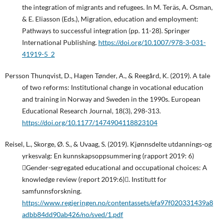
the integration of migrants and refugees. In M. Teräs, A. Osman,
& E. Eliasson (Eds.), Migration, education and employment:
Pathways to successful integration (pp. 11-28). Springer
International Publishing.
https://doi.org/10.1007/978-3-031-
41919-5_2
Persson Thunqvist, D., Hagen Tønder, A., & Reegård, K. (2019). A tale
of two reforms: Institutional change in vocational education
and training in Norway and Sweden in the 1990s. European
Educational Research Journal, 18(3), 298-313.
https://doi.org/10.1177/1474904118823104
Reisel, L., Skorge, Ø. S., & Uvaag, S. (2019). Kjønnsdelte utdannings-og
yrkesvalg: En kunnskapsoppsummering (rapport 2019: 6)
Gender-segregated educational and occupational choices: A
knowledge review (report 2019:6). Institutt for
samfunnsforskning.
https://www.regjeringen.no/contentassets/efa97f020331439a8
adbb84dd90ab426/no/sved/1.pdf