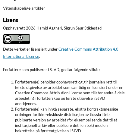
Vitenskapelige artikler
Lisens
Opphavsrett 2026 Hamid Asghari, Sigrun Saur Stiklestad
Dette verket er lisensiert under
Creative Commons Attribution 4.0
International License
.
Forfattere som publiserer i SJVD, godtar følgende vilkår:
Forfatteren(e) beholder opphavsrett og gir journalen rett til
første utgivelse av arbeidet som samtidig er lisensiert under en
Creative Commons Attribution License som tillater andre å dele
arbeidet når forfatterskap og første utgivelse i SJVD
anerkjennes.
Forfatteren(e) kan inngå separate, ekstra kontraktsmessige
ordninger for ikke-eksklusiv distribusjon av tidsskriftets
publiserte versjon av arbeidet (for eksempel sende det til et
institusjonelt arkiv eller publisere det i en bok) med en
bekreftelse på førsteutgivelsen i SJVD.