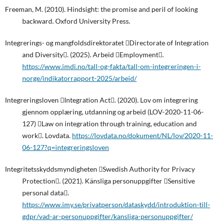
Freeman, M. (2010). Hindsight: the promise and peril of looking
backward. Oxford University Press.
Integrerings- og mangfoldsdirektoratet Directorate of Integration
and Diversity. (2025). Arbeid Employment.
https://www.imdi.no/tall-og-fakta/tall-om-integreringen-i-
norge/indikatorrapport-2025/arbeid/
Integreringsloven Integration Act. (2020). Lov om integrering
gjennom opplæring, utdanning og arbeid (LOV-2020-11-06-
127) Law on integration through training, education and
work. Lovdata.
https://lovdata.no/dokument/NL/lov/2020-11-
06-127?q=integreringsloven
Integritetsskyddsmyndigheten Swedish Authority for Privacy
Protection. (2021). Känsliga personuppgifter Sensitive
personal data.
https://www.imy.se/privatperson/dataskydd/introduktion-till-
gdpr/vad-ar-personuppgifter/kansliga-personuppgifter/