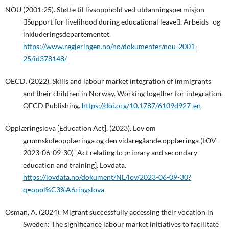
NOU (2001:25). Støtte til livsopphold ved utdanningspermisjon
Support for livelihood during educational leave. Arbeids- og
inkluderingsdepartementet.
https://www.regjeringen.no/no/dokumenter/nou-2001-
25/id378148/
OECD. (2022). Skills and labour market integration of immigrants
and their children in Norway. Working together for integration.
OECD Publishing.
https://doi.org/10.1787/6109d927-en
Opplæringslova [Education Act]. (2023). Lov om
grunnskoleopplæringa og den vidaregåande opplæringa (LOV-
2023-06-09-30) [Act relating to primary and secondary
education and training]. Lovdata.
https://lovdata.no/dokument/NL/lov/2023-06-09-30?
q=oppl%C3%A6ringslova
Osman, A. (2024). Migrant successfully accessing their vocation in
Sweden: The significance labour market initiatives to facilitate