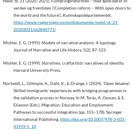
Meld. St. 21 (2020–2021). Fullføringsreformen – med åpne dører til
verden og fremtiden Completion reform – With open doors to
the world and the future. Kunnskapsdepartementet.
https://www.regjeringen.no/no/dokumenter/meld.-st.-21-
20202021/id2840771/
Mishler, E. G. (1995). Models of narrative analysis: A typology.
Journal of Narrative and Life History, 5(2), 87-123.
Mishler, E. G. (1999). Storylines: craftartists' narratives of identity.
Harvard University Press.
Nortvedt, L., Gillespie, A., Dahl, K., & Drange, I. (2024). ‘Open Sesame’:
Skilled immigrants’ experiences with bridging programmes in
the validation process in Norway. In M. Teräs, A. Osman, & E.
Eliasson (Eds.), Migration, Education and Employment:
Pathways to successful integration (pp. 155–178). Springer
International Publishing.
https://doi.org/10.1007/978-3-031-
41919-5_10