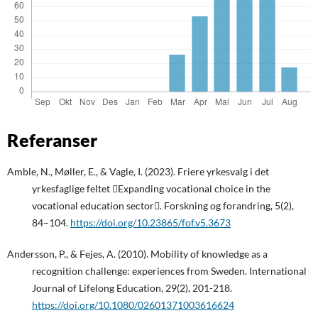
Referanser
Amble, N., Møller, E., & Vagle, I. (2023). Friere yrkesvalg i det
yrkesfaglige feltet Expanding vocational choice in the
vocational education sector. Forskning og forandring, 5(2),
84–104.
https://doi.org/10.23865/fof.v5.3673
Andersson, P., & Fejes, A. (2010). Mobility of knowledge as a
recognition challenge: experiences from Sweden. International
Journal of Lifelong Education, 29(2), 201-218.
https://doi.org/10.1080/02601371003616624