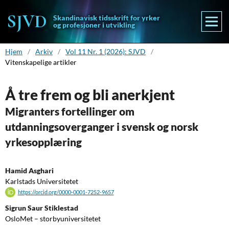
Skandinavisk tidsskrift for yrker
og profesjoner i utvikling
Hjem
/
Arkiv
/
Vol 11 Nr. 1 (2026): SJVD
/
Vitenskapelige artikler
Å tre frem og bli anerkjent
Migranters fortellinger om
utdanningsoverganger i svensk og norsk
yrkesopplæring
Hamid Asghari
Karlstads Universitetet
https://orcid.org/0000-0001-7252-9657
Sigrun Saur Stiklestad
OsloMet – storbyuniversitetet