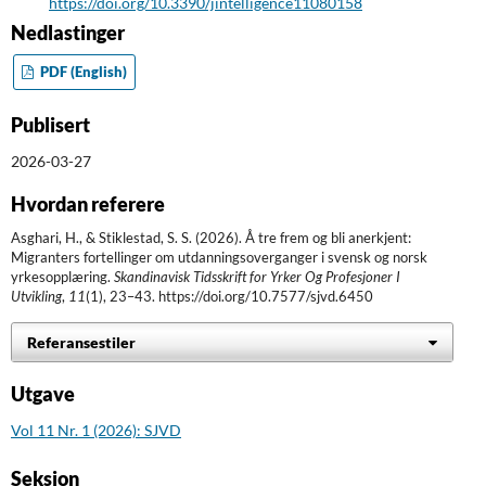
https://doi.org/10.3390/jintelligence11080158
Nedlastinger
PDF (English)
Publisert
2026-03-27
Hvordan referere
Asghari, H., & Stiklestad, S. S. (2026). Å tre frem og bli anerkjent:
Migranters fortellinger om utdanningsoverganger i svensk og norsk
yrkesopplæring.
Skandinavisk Tidsskrift for Yrker Og Profesjoner I
Utvikling
,
11
(1), 23–43. https://doi.org/10.7577/sjvd.6450
Referansestiler
Utgave
Vol 11 Nr. 1 (2026): SJVD
Seksjon