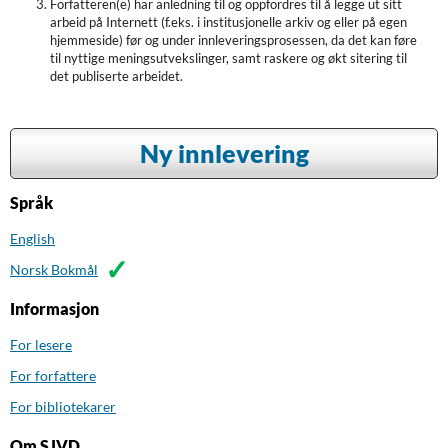
Forfatteren(e) har anledning til og oppfordres til å legge ut sitt
arbeid på Internett (f.eks. i institusjonelle arkiv og eller på egen
hjemmeside) før og under innleveringsprosessen, da det kan føre
til nyttige meningsutvekslinger, samt raskere og økt sitering til
det publiserte arbeidet.
Ny innlevering
Språk
English
Norsk Bokmål
Informasjon
For lesere
For forfattere
For bibliotekarer
Om SJVD