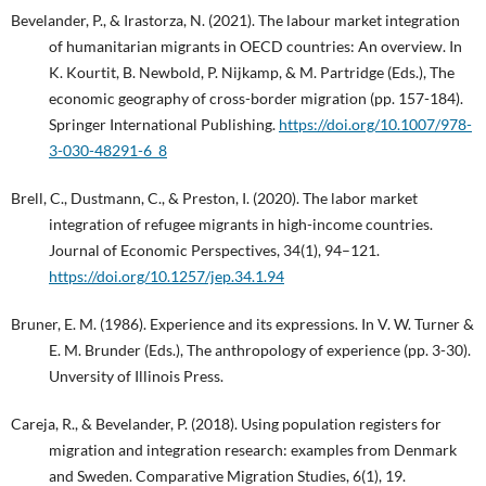
Bevelander, P., & Irastorza, N. (2021). The labour market integration
of humanitarian migrants in OECD countries: An overview. In
K. Kourtit, B. Newbold, P. Nijkamp, & M. Partridge (Eds.), The
economic geography of cross-border migration (pp. 157-184).
Springer International Publishing.
https://doi.org/10.1007/978-
3-030-48291-6_8
Brell, C., Dustmann, C., & Preston, I. (2020). The labor market
integration of refugee migrants in high-income countries.
Journal of Economic Perspectives, 34(1), 94–121.
https://doi.org/10.1257/jep.34.1.94
Bruner, E. M. (1986). Experience and its expressions. In V. W. Turner &
E. M. Brunder (Eds.), The anthropology of experience (pp. 3-30).
Unversity of Illinois Press.
Careja, R., & Bevelander, P. (2018). Using population registers for
migration and integration research: examples from Denmark
and Sweden. Comparative Migration Studies, 6(1), 19.