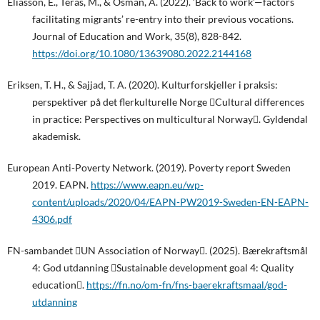
Eliasson, E., Teräs, M., & Osman, A. (2022). ‘Back to work’—factors
facilitating migrants’ re-entry into their previous vocations.
Journal of Education and Work, 35(8), 828-842.
https://doi.org/10.1080/13639080.2022.2144168
Eriksen, T. H., & Sajjad, T. A. (2020). Kulturforskjeller i praksis:
perspektiver på det flerkulturelle Norge Cultural differences
in practice: Perspectives on multicultural Norway. Gyldendal
akademisk.
European Anti-Poverty Network. (2019). Poverty report Sweden
2019. EAPN.
https://www.eapn.eu/wp-
content/uploads/2020/04/EAPN-PW2019-Sweden-EN-EAPN-
4306.pdf
FN-sambandet UN Association of Norway. (2025). Bærekraftsmål
4: God utdanning Sustainable development goal 4: Quality
education.
https://fn.no/om-fn/fns-baerekraftsmaal/god-
utdanning