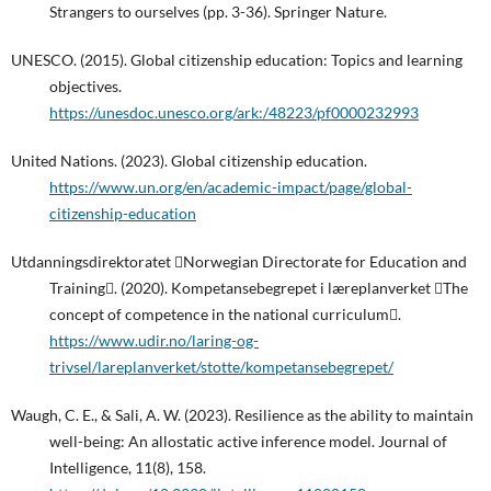
Strangers to ourselves (pp. 3-36). Springer Nature.
UNESCO. (2015). Global citizenship education: Topics and learning
objectives.
https://unesdoc.unesco.org/ark:/48223/pf0000232993
United Nations. (2023). Global citizenship education.
https://www.un.org/en/academic-impact/page/global-
citizenship-education
Utdanningsdirektoratet Norwegian Directorate for Education and
Training. (2020). Kompetansebegrepet i læreplanverket The
concept of competence in the national curriculum.
https://www.udir.no/laring-og-
trivsel/lareplanverket/stotte/kompetansebegrepet/
Waugh, C. E., & Sali, A. W. (2023). Resilience as the ability to maintain
well-being: An allostatic active inference model. Journal of
Intelligence, 11(8), 158.