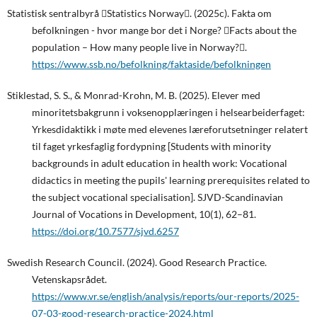
Statistisk sentralbyrå Statistics Norway. (2025c). Fakta om
befolkningen - hvor mange bor det i Norge? Facts about the
population – How many people live in Norway?.
https://www.ssb.no/befolkning/faktaside/befolkningen
Stiklestad, S. S., & Monrad-Krohn, M. B. (2025). Elever med
minoritetsbakgrunn i voksenopplæringen i helsearbeiderfaget:
Yrkesdidaktikk i møte med elevenes læreforutsetninger relatert
til faget yrkesfaglig fordypning [Students with minority
backgrounds in adult education in health work: Vocational
didactics in meeting the pupils' learning prerequisites related to
the subject vocational specialisation]. SJVD-Scandinavian
Journal of Vocations in Development, 10(1), 62–81.
https://doi.org/10.7577/sjvd.6257
Swedish Research Council. (2024). Good Research Practice.
Vetenskapsrådet.
https://www.vr.se/english/analysis/reports/our-reports/2025-
07-03-good-research-practice-2024.html