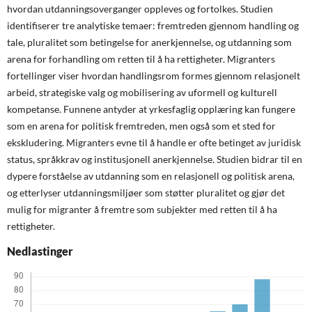
hvordan utdanningsoverganger oppleves og fortolkes. Studien
identifiserer tre analytiske temaer: fremtreden gjennom handling og
tale, pluralitet som betingelse for anerkjennelse, og utdanning som
arena for forhandling om retten til å ha rettigheter. Migranters
fortellinger viser hvordan handlingsrom formes gjennom relasjonelt
arbeid, strategiske valg og mobilisering av uformell og kulturell
kompetanse. Funnene antyder at yrkesfaglig opplæring kan fungere
som en arena for politisk fremtreden, men også som et sted for
ekskludering. Migranters evne til å handle er ofte betinget av juridisk
status, språkkrav og institusjonell anerkjennelse. Studien bidrar til en
dypere forståelse av utdanning som en relasjonell og politisk arena,
og etterlyser utdanningsmiljøer som støtter pluralitet og gjør det
mulig for migranter å fremtre som subjekter med retten til å ha
rettigheter.
Nedlastinger