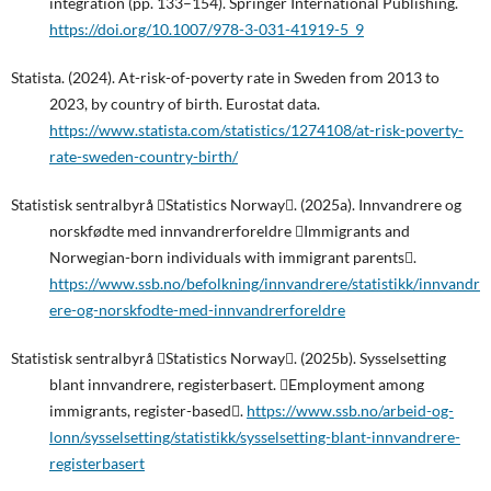
integration (pp. 133–154). Springer International Publishing.
https://doi.org/10.1007/978-3-031-41919-5_9
Statista. (2024). At-risk-of-poverty rate in Sweden from 2013 to
2023, by country of birth. Eurostat data.
https://www.statista.com/statistics/1274108/at-risk-poverty-
rate-sweden-country-birth/
Statistisk sentralbyrå Statistics Norway. (2025a). Innvandrere og
norskfødte med innvandrerforeldre Immigrants and
Norwegian-born individuals with immigrant parents.
https://www.ssb.no/befolkning/innvandrere/statistikk/innvandr
ere-og-norskfodte-med-innvandrerforeldre
Statistisk sentralbyrå Statistics Norway. (2025b). Sysselsetting
blant innvandrere, registerbasert. Employment among
immigrants, register-based.
https://www.ssb.no/arbeid-og-
lonn/sysselsetting/statistikk/sysselsetting-blant-innvandrere-
registerbasert