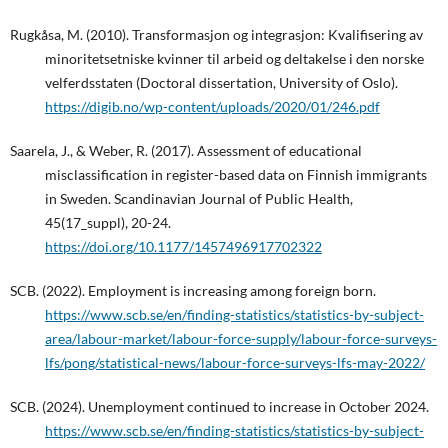
Rugkåsa, M. (2010). Transformasjon og integrasjon: Kvalifisering av
minoritetsetniske kvinner til arbeid og deltakelse i den norske
velferdsstaten (Doctoral dissertation, University of Oslo).
https://digib.no/wp-content/uploads/2020/01/246.pdf
Saarela, J., & Weber, R. (2017). Assessment of educational
misclassification in register-based data on Finnish immigrants
in Sweden. Scandinavian Journal of Public Health,
45(17_suppl), 20-24.
https://doi.org/10.1177/1457496917702322
SCB. (2022). Employment is increasing among foreign born.
https://www.scb.se/en/finding-statistics/statistics-by-subject-
area/labour-market/labour-force-supply/labour-force-surveys-
lfs/pong/statistical-news/labour-force-surveys-lfs-may-2022/
SCB. (2024). Unemployment continued to increase in October 2024.
https://www.scb.se/en/finding-statistics/statistics-by-subject-