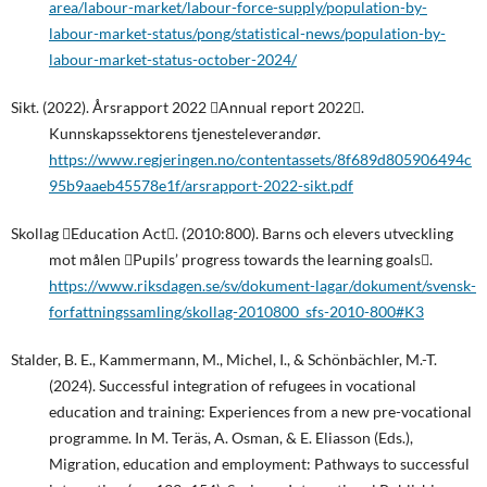
area/labour-market/labour-force-supply/population-by-
labour-market-status/pong/statistical-news/population-by-
labour-market-status-october-2024/
Sikt. (2022). Årsrapport 2022 Annual report 2022.
Kunnskapssektorens tjenesteleverandør.
https://www.regjeringen.no/contentassets/8f689d805906494c
95b9aaeb45578e1f/arsrapport-2022-sikt.pdf
Skollag Education Act. (2010:800). Barns och elevers utveckling
mot målen Pupils’ progress towards the learning goals.
https://www.riksdagen.se/sv/dokument-lagar/dokument/svensk-
forfattningssamling/skollag-2010800_sfs-2010-800#K3
Stalder, B. E., Kammermann, M., Michel, I., & Schönbächler, M.-T.
(2024). Successful integration of refugees in vocational
education and training: Experiences from a new pre-vocational
programme. In M. Teräs, A. Osman, & E. Eliasson (Eds.),
Migration, education and employment: Pathways to successful