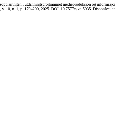
æringen i utdanningsprogrammet medieproduksjon og informasjonstek
, v. 10, n. 1, p. 179–200, 2025. DOI: 10.7577/sjvd.5935. Disponível em