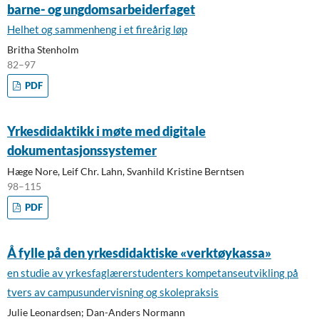
barne- og ungdomsarbeiderfaget
Helhet og sammenheng i et fireårig løp
Britha Stenholm
82–97
PDF
Yrkesdidaktikk i møte med digitale
dokumentasjonssystemer
Hæge Nore, Leif Chr. Lahn, Svanhild Kristine Berntsen
98–115
PDF
Å fylle på den yrkesdidaktiske «verktøykassa»
en studie av yrkesfaglærerstudenters kompetanseutvikling på
tvers av campusundervisning og skolepraksis
Julie Leonardsen; Dan-Anders Normann