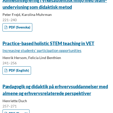
Ämnesintegrering i yrkesautentisk miljö med team-
undervisning som didaktisk metod
Peter Frejd, Karolina Muhrman
221–240
PDF (Svenska)
Practice-based holistic STEM teaching in VET
Increasing students’ participation opportunities
Henrik Hersom, Felicia Lind Benthien
241–256
PDF (English)
Pædagogik og didaktik på erhvervsuddannelser med
almene og erhvervsrelaterede perspektiver
Henriette Duch
257–271