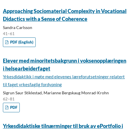
Approaching Sociomaterial Complexity in Vocational
Didactics with a Sense of Coherence
Sandra Carlsson
41–61
PDF (English)
Elever med minoritetsbakgrunn i voksenopplæringen
i helsearbeiderfaget
Yrkesdidaktikk i møte med elevenes læreforutsetninger relatert
til faget yrkesfaglig fordypning
Sigrun Saur Stiklestad, Marianne Bergskaug Monrad-Krohn
62–81
PDF
Yrkesdidaktiske tilnærminger til bruk av ePortfolio i