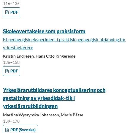
116–135
PDF
Skoleovertakelse som praksisform
Et pedagogisk eksperiment i praktisk pedagogisk utdanning for
yrkesfaglærere
Kristin Endresen, Hans Otto Ringereide
136–158
PDF
Yrkeslärarutbildares konceptualisering och
gestaltning av yrkesdidak-tik i
yrkeslärarutbildningen
Martina Wyszynska Johansson, Marie Påsse
159–178
PDF (Svenska)