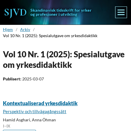
Skandinavisk tidsskrift for yrker
og profesjoner i utvikling
Hjem
/
Arkiv
/
Vol 10 Nr. 1 (2025): Spesialutgave om yrkesdidaktikk
Vol 10 Nr. 1 (2025): Spesialutgave
om yrkesdidaktikk
Publisert:
2025-03-07
Kontextualiserad yrkesdidaktik
Perspektiv och tillvägagångssätt
Hamid Asghari, Anna Öhman
I–IX