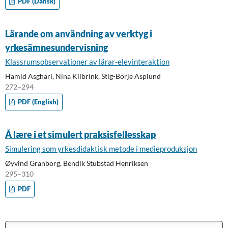
PDF (Dansk)
Lärande om användning av verktyg i
yrkesämnesundervisning
Klassrumsobservationer av lärar-elevinteraktion
Hamid Asghari, Nina Kilbrink, Stig-Börje Asplund
272–294
PDF (English)
Å lære i et simulert praksisfellesskap
Simulering som yrkesdidaktisk metode i medieproduksjon
Øyvind Granborg, Bendik Stubstad Henriksen
295–310
PDF