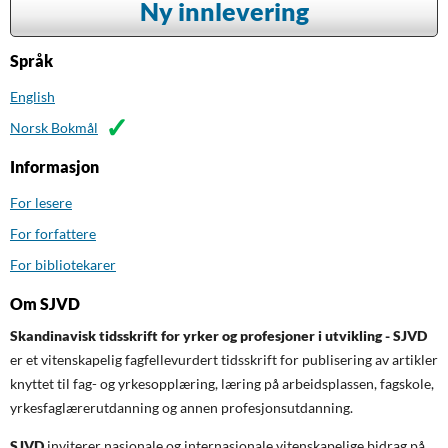
Ny innlevering
Språk
English
Norsk Bokmål
Informasjon
For lesere
For forfattere
For bibliotekarer
Om SJVD
Skandinavisk tidsskrift for yrker og profesjoner i utvikling - SJVD
er et vitenskapelig fagfellevurdert tidsskrift for publisering av artikler
knyttet til fag- og yrkesopplæring, læring på arbeidsplassen, fagskole,
yrkesfaglærerutdanning og annen profesjonsutdanning.
SJVD
inviterer nasjonale og internasjonale vitenskapelige bidrag på