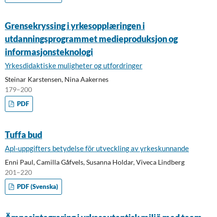
Grensekryssing i yrkesopplæringen i
utdanningsprogrammet medieproduksjon og
informasjonsteknologi
Yrkesdidaktiske muligheter og utfordringer
Steinar Karstensen, Nina Aakernes
179–200
PDF
Tuffa bud
Apl-uppgifters betydelse för utveckling av yrkeskunnande
Enni Paul, Camilla Gåfvels, Susanna Holdar, Viveca Lindberg
201–220
PDF (Svenska)