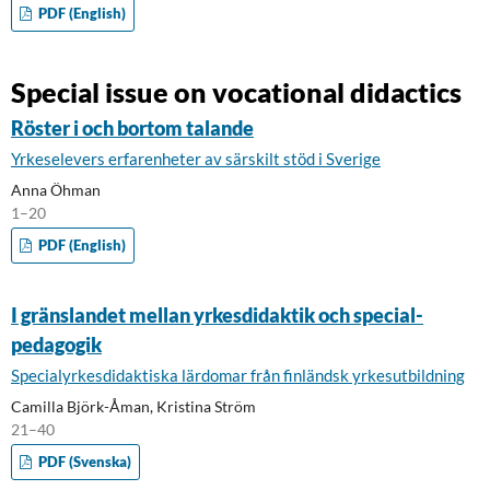
PDF (English)
Special issue on vocational didactics
Röster i och bortom talande
Yrkeselevers erfarenheter av särskilt stöd i Sverige
Anna Öhman
1–20
PDF (English)
I gränslandet mellan yrkesdidaktik och special-
pedagogik
Specialyrkesdidaktiska lärdomar från finländsk yrkesutbildning
Camilla Björk-Åman, Kristina Ström
21–40
PDF (Svenska)