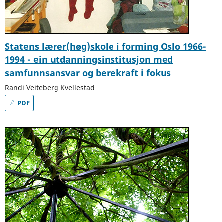
Statens lærer(høg)skole i forming Oslo 1966-
1994 - ein utdanningsinstitusjon med
samfunnsansvar og berekraft i fokus
Randi Veiteberg Kvellestad
PDF