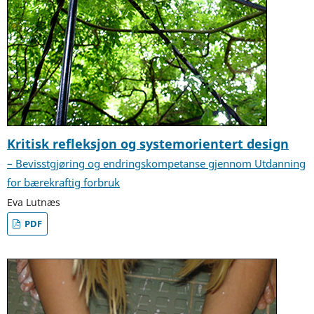
Kritisk refleksjon og systemorientert design
– Bevisstgjøring og endringskompetanse gjennom Utdanning
for bærekraftig forbruk
Eva Lutnæs
PDF