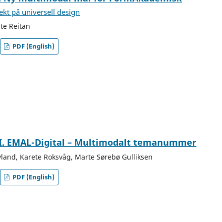
kt på universell design
te Reitan
PDF (English)
II. EMAL-Digital – Multimodalt temanummer
yland, Karete Roksvåg, Marte Sørebø Gulliksen
PDF (English)