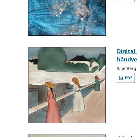
Digital
håndve
Silje Ber
PDF