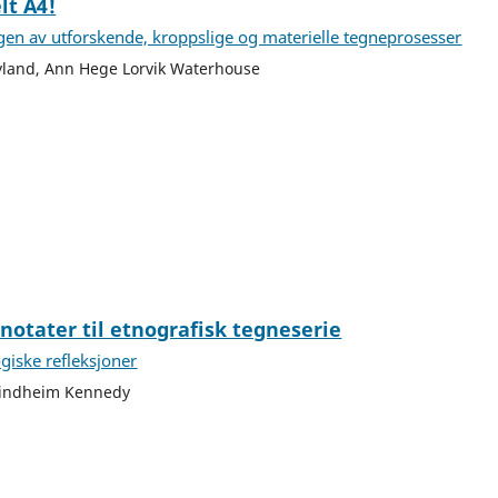
lt A4!
en av utforskende, kroppslige og materielle tegneprosesser
yland, Ann Hege Lorvik Waterhouse
tnotater til etnografisk tegneserie
iske refleksjoner
Lindheim Kennedy