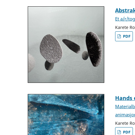
Abstra
Et a/r/to
Karete R
PDF
Hands 
Materialb
animasjo
Karete Ro
PDF