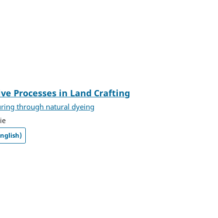
ive Processes in Land Crafting
ring through natural dyeing
ie
nglish)