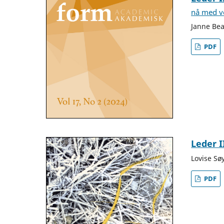
nå med ve
Janne Bea
PDF
Leder 
Lovise Sø
PDF