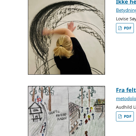
Ikke he
Betydning
Lovise Sø
PDF
Fra fel
metodolog
Audhild 
PDF