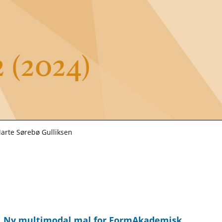
arte Sørebø Gulliksen
I. Ny multimodal mal for FormAkademisk