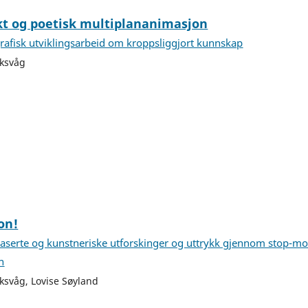
kt og poetisk multiplananimasjon
grafisk utviklingsarbeid om kroppsliggjort kunnskap
oksvåg
on!
aserte og kunstneriske utforskinger og uttrykk gjennom stop-mo
n
ksvåg, Lovise Søyland