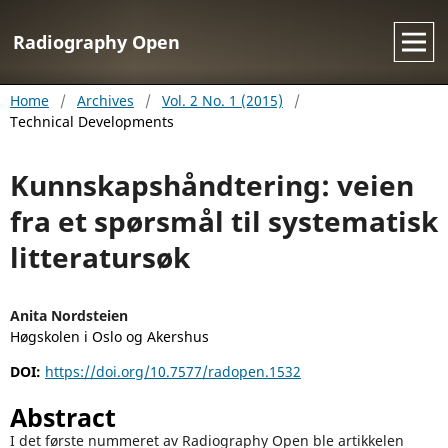
Radiography Open
Home
/
Archives
/
Vol. 2 No. 1 (2015)
/
Technical Developments
Kunnskapshåndtering: veien
fra et spørsmål til systematisk
litteratursøk
Anita Nordsteien
Høgskolen i Oslo og Akershus
DOI:
https://doi.org/10.7577/radopen.1532
Abstract
I det første nummeret av Radiography Open ble artikkelen