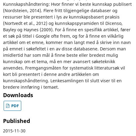
Kunnskapshåndtering: Hvor finner vi beste kunnskap publisert
(Nordsteien, 2014). Flere fritt tilgjengelige databaser og
ressurser ble presentert i lys av kunnskapsbasert praksis
(Nortvedt et al., 2012) og kunnskapspyramiden til Dicenso,
Bayley og Haynes (2009). For å finne en spesifikk artikkel, fører
et søk på tittel i Google ofte frem, og for å finne en vilkårlig
artikkel om et emne, kommer man langt med å skrive inn navn
på emnet i søkefeltet i en av disse databasene. Dersom man
imidlertid har som mål å finne beste eller bredest mulig
kunnskap om et tema, må en mer avansert søketeknikk
anvendes. Fremgangsmåten for systematisk litteratursøk vil
kort bli presentert i denne andre artikkelen om
kunnskapshåndtering. Lenkesamlingen til slutt viser til en
bredere innføring i temaet.
Downloads
PDF
Published
2015-11-30