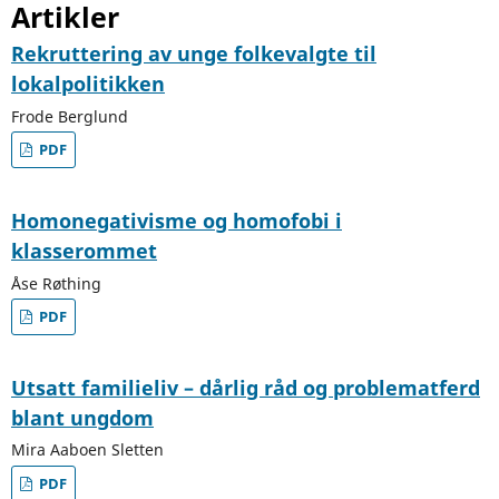
Artikler
Rekruttering av unge folkevalgte til
lokalpolitikken
Frode Berglund
PDF
Homonegativisme og homofobi i
klasserommet
Åse Røthing
PDF
Utsatt familieliv – dårlig råd og problematferd
blant ungdom
Mira Aaboen Sletten
PDF