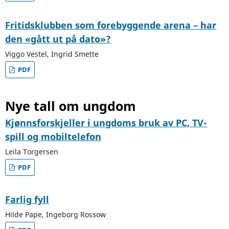
Fritidsklubben som forebyggende arena – har
den «gått ut på dato»?
Viggo Vestel, Ingrid Smette
PDF
Nye tall om ungdom
Kjønnsforskjeller i ungdoms bruk av PC, TV-
spill og mobiltelefon
Leila Torgersen
PDF
Farlig fyll
Hilde Pape, Ingeborg Rossow