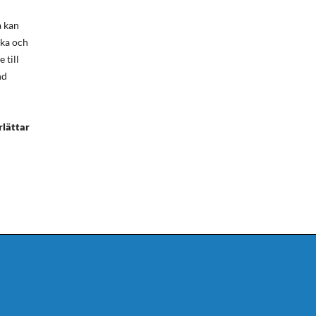
a kan
ska och
 till
nd
rlättar