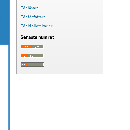
För läsare
För författare
För bibliotekarier
Senaste numret