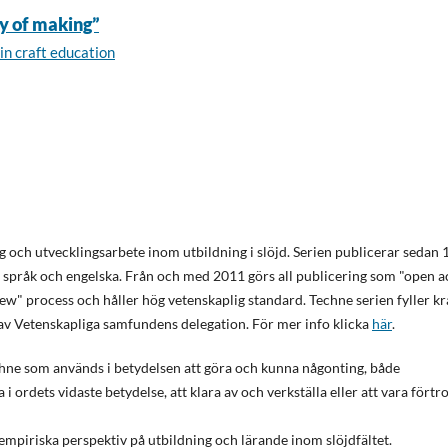
joy of making”
in craft education
 och utvecklingsarbete inom utbildning i slöjd. Serien publicerar sedan
 språk och engelska. Från och med 2011 görs all publicering som "open ac
w" process och håller hög vetenskaplig standard. Techne serien fyller k
 av Vetenskapliga samfundens delegation. För mer info klicka
här
.
chne som används i betydelsen att göra och kunna någonting, både
i ordets vidaste betydelse, att klara av och verkställa eller att vara förtr
empiriska perspektiv på utbildning och lärande inom slöjdfältet.