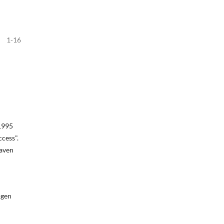
1-16
 1995
cess".
raven
ogen