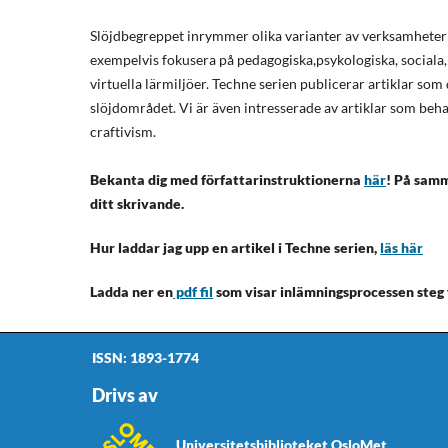
Slöjdbegreppet inrymmer olika varianter av verksamheter d
exempelvis fokusera på pedagogiska,psykologiska, sociala,
virtuella lärmiljöer. Techne serien publicerar artiklar som
slöjdområdet. Vi är även intresserade av artiklar som beh
craftivism.
Bekanta dig med författarinstruktionerna
här
! På samm
ditt skrivande.
Hur laddar jag upp en artikel i Techne serien,
läs här
Ladda ner en
pdf fil
som visar inlämningsprocessen steg 
ISSN: 1893-1774
Drivs av
Universitetsbiblioteket OsloMet