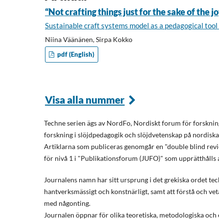
“Not crafting things just for the sake of the 
Sustainable craft systems model as a pedagogical tool 
Niina Väänänen, Sirpa Kokko
pdf (English)
Visa alla nummer
Techne serien ägs av NordFo, Nordiskt forum för forskning
forskning i slöjdpedagogik och slöjdvetenskap på nordiska
Artiklarna som publiceras genomgår en "double blind revie
för nivå 1 i "Publikationsforum (JUFO)" som upprätthålls
Journalens namn har sitt ursprung i det grekiska ordet te
hantverksmässigt och konstnärligt, samt att förstå och veta 
med någonting.
Journalen öppnar för olika teoretiska, metodologiska och 