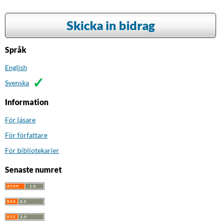
Skicka in bidrag
Språk
English
Svenska
Information
För läsare
För författare
För bibliotekarier
Senaste numret