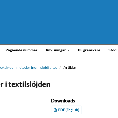
Pågående nummer
Anvisningar
Bli granskare
Stöd
pektiv och metoder inom slöjdfältet
/
Artiklar
 i textilslöjden
Downloads
PDF (English)