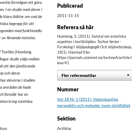
utveckla förmågan att göra
Publicerad
n. I en studie med elever i
2011-11-15
e klara åsikter om vad de
tiska begrepp för att
Referera så här
staganden med funktionella
Homlong, S. (2011). Samtal om estetiska
r av liknande mönster,
aspekter i textilslöjden.
Techne Serien -
Forskning I slöjdpedagogik Och slöjdvetenskap
 Textiles (Homlong,
18
(1). Hämtad från
https://journals.oslomet.no/techneA/article/
ngar skulle välja mellan
iew/41
på att den jämförande
epp och deras
Fler referensstilar
hur eleverna i studien
lka områden de hade
Nummer
ch föreslår hur en
Vol 18 Nr 1 (2011): Vetenskapliga
tion kring estetiska
perspektiv och metoder inom slöjdfältet
Sektion
Artiklar
tion