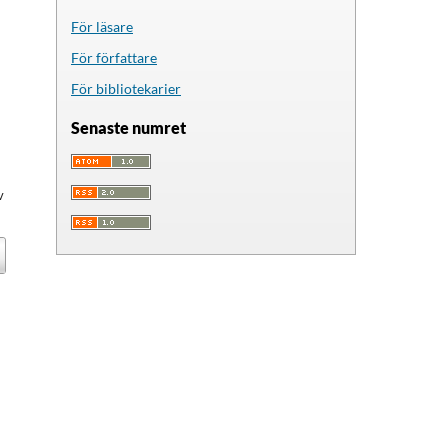
För läsare
För författare
För bibliotekarier
Senaste numret
,
v