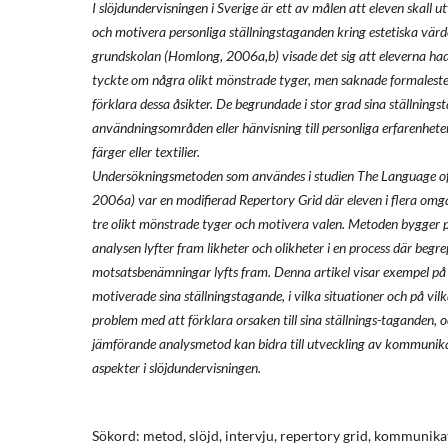
I slöjdundervisningen i Sverige är ett av målen att eleven skall 
och motivera personliga ställningstaganden kring estetiska värde
grundskolan (Homlong, 2006a,b) visade det sig att eleverna had
tyckte om några olikt mönstrade tyger, men saknade formaleste
förklara dessa åsikter. De begrundade i stor grad sina ställning
användningsområden eller hänvisning till personliga erfarenhete
färger eller textilier.
Undersökningsmetoden som användes i studien The Language of
2006a) var en modifierad Repertory Grid där eleven i flera omgå
tre olikt mönstrade tyger och motivera valen. Metoden bygger 
analysen lyfter fram likheter och olikheter i en process där begr
motsatsbenämningar lyfts fram. Denna artikel visar exempel på 
motiverade sina ställningstagande, i vilka situationer och på vi
problem med att förklara orsaken till sina ställnings-taganden, o
jämförande analysmetod kan bidra till utveckling av kommunika
aspekter i slöjdundervisningen.
Sökord: metod, slöjd, intervju, repertory grid, kommunika