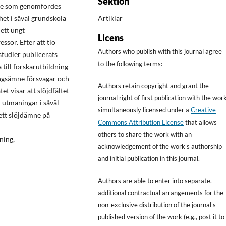
Sektion
mne som genomfördes
Artiklar
het i såväl grundskola
ett ungt
Licens
ssor. Efter att tio
Authors who publish with this journal agree
studier publicerats
to the following terms:
till forskarutbildning
ingsämne försvagar och
Authors retain copyright and grant the
t visar att slöjdfältet
journal right of first publication with the wor
r utmaningar i såväl
simultaneously licensed under a
Creative
 ett slöjdämne på
Commons Attribution License
that allows
others to share the work with an
ning,
acknowledgement of the work's authorship
and initial publication in this journal.
Authors are able to enter into separate,
additional contractual arrangements for the
non-exclusive distribution of the journal's
published version of the work (e.g., post it to