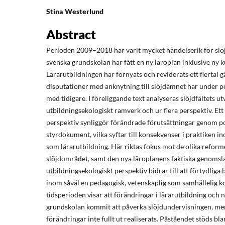
Stina Westerlund
Abstract
Perioden 2009–2018 har varit mycket händelserik för slöjd
svenska grundskolan har fått en ny läroplan inklusive ny 
Lärarutbildningen har förnyats och reviderats ett flertal g
disputationer med anknytning till slöjdämnet har under p
med tidigare. I föreliggande text analyseras slöjdfältets ut
utbildningsekologiskt ramverk och ur flera perspektiv. Ett
perspektiv synliggör förändrade förutsättningar genom po
styrdokument, vilka syftar till konsekvenser i praktiken i
som lärarutbildning. Här riktas fokus mot de olika refor
slöjdområdet, samt den nya läroplanens faktiska genomsla
utbildningsekologiskt perspektiv bidrar till att förtydliga
inom såväl en pedagogisk, vetenskaplig som samhällelig k
tidsperioden visar att förändringar i lärarutbildning och 
grundskolan kommit att påverka slöjdundervisningen, men 
förändringar inte fullt ut realiserats. Påståendet stöds bl