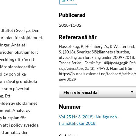
Publicerad
2018-11-02
fältet i Sverige. Den
Referera så här
kursplan för slöjdämnet.
ånger. Antalet
Hasselskog, P., Holmberg, A., & Westerlund,
erioden ökat jämfört
S. (2018). Sverige: Slöjdämnets situation,
utveckling och forskning under 2009–2018.
veckling utifrån ett
Techne Serien - Forskning I slöjdpedagogik Och
 läroplansteoretiskt
slöjdvetenskap
,
25
(3), 74–93. Hämtad från
licy och olika
https://journals.oslomet.no/techneA/article/
iew/3029
nom såväl grundskola
mer som påverkat
Fler referensstilar
g. Ett
 bilden av slöjdämnet
Nummer
ontext. Analys av
Vol 25 Nr 3 (2018): Nuläge och
ny kursplan för
framåtblickar 2018
att i policy avsedda
and annat av den