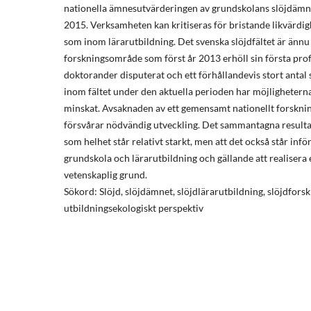
nationella ämnesutvärderingen av grundskolans slöjdä
2015. Verksamheten kan kritiseras för bristande likvärdig
som inom lärarutbildning. Det svenska slöjdfältet är ännu 
forskningsområde som först år 2013 erhöll sin första profe
doktorander disputerat och ett förhållandevis stort antal 
inom fältet under den aktuella perioden har möjligheterna 
minskat. Avsaknaden av ett gemensamt nationellt forskn
försvårar nödvändig utveckling. Det sammantagna resultate
som helhet står relativt starkt, men att det också står infö
grundskola och lärarutbildning och gällande att realisera
vetenskaplig grund.
Sökord: Slöjd, slöjdämnet, slöjdlärarutbildning, slöjdforsk
utbildningsekologiskt perspektiv