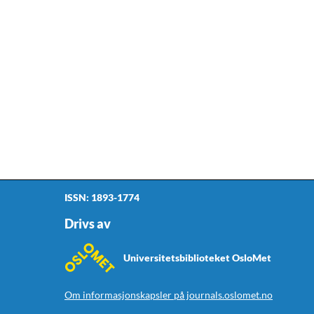
ISSN: 1893-1774
Drivs av
Universitetsbiblioteket OsloMet
Om informasjonskapsler på journals.oslomet.no