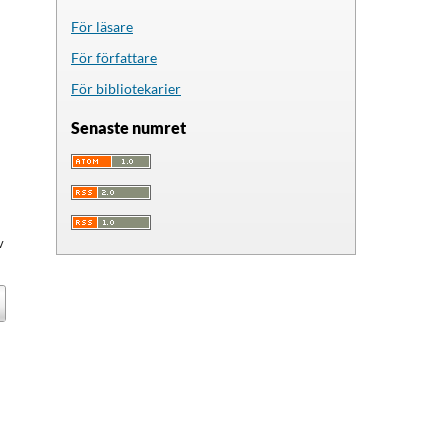
För läsare
För författare
För bibliotekarier
Senaste numret
v