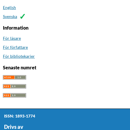
English
Svenska
Information
För läsare
För författare
För bibliotekarier
Senaste numret
ISSN: 1893-1774
Drivs av