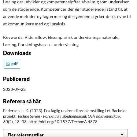
Læring der udvikler og kompetenceløfter såvel mig som underviser,
som de studerende. Kompetencer der gør studerende i stand til, at
anvende metoder og fagtermer og derigennem styrker deres evne til
at kommunikere med og i praksis.
Keywords: Vidensflow, Eksemplarisk undervisningsmateriale,
Læring, Forskningsbaseret undervisning
Downloads
pdf
Publicerad
2023-09-22
Referera så här
Pedersen, L. K. (2023). Fra faglig undren til problemstilling i et Bachelor
projekt.
Techne Serien - Forskning I slöjdpedagogik Och slöjdvetenskap
,
30
(2), 18–33. https://doi.org/10.7577/TechneA.4878
Fler referensstilar