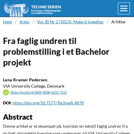
Hem
/
Arkiv
/
Vol 30 Nr 2 (2023): Make it together
/
Artiklar
Fra faglig undren til
problemstilling i et Bachelor
projekt
Lena Kramer Pedersen
VIA University College, Denmark
https://orcid.org/0009-0008-6331-7212
DOI:
https://doi.org/10.7577/TechneA.4878
Abstract
Denne artikel er et eksempel på, hvordan en tekstil faglig undren fra
en helt almindelig hverdag som underviser på VIA University College,