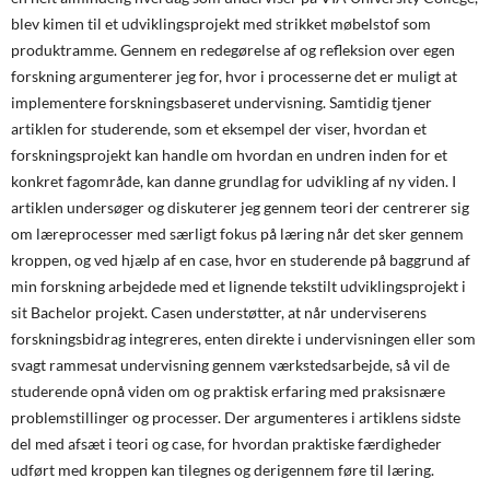
blev kimen til et udviklingsprojekt med strikket møbelstof som
produktramme. Gennem en redegørelse af og refleksion over egen
forskning argumenterer jeg for, hvor i processerne det er muligt at
implementere forskningsbaseret undervisning. Samtidig tjener
artiklen for studerende, som et eksempel der viser, hvordan et
forskningsprojekt kan handle om hvordan en undren inden for et
konkret fagområde, kan danne grundlag for udvikling af ny viden. I
artiklen undersøger og diskuterer jeg gennem teori der centrerer sig
om læreprocesser med særligt fokus på læring når det sker gennem
kroppen, og ved hjælp af en case, hvor en studerende på baggrund af
min forskning arbejdede med et lignende tekstilt udviklingsprojekt i
sit Bachelor projekt. Casen understøtter, at når underviserens
forskningsbidrag integreres, enten direkte i undervisningen eller som
svagt rammesat undervisning gennem værkstedsarbejde, så vil de
studerende opnå viden om og praktisk erfaring med praksisnære
problemstillinger og processer. Der argumenteres i artiklens sidste
del med afsæt i teori og case, for hvordan praktiske færdigheder
udført med kroppen kan tilegnes og derigennem føre til læring.