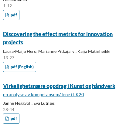
1-12
pdf
Discovering the effect metrics for innovation
projects
Laura-Maija Hero, Marianne Pitkäjärvi, Kaija Matinheikki
13-27
pdf (English)
Virkelighetsnære oppdrag i Kunst og håndverk
en analyse av kompetansemålene i LK20
Janne Heggvoll, Eva Lutnæs
28-44
pdf