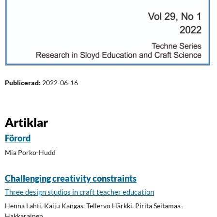
Publicerad:
2022-06-16
Artiklar
Förord
Mia Porko-Hudd
Challenging creativity constraints
Three design studios in craft teacher education
Henna Lahti, Kaiju Kangas, Tellervo Härkki, Pirita Seitamaa-
Hakkarainen