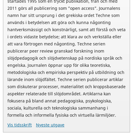
startades 1995 som en tryckt publikation, från och med
2011 görs all publicering som ”open access”. Journalens
namn har sitt ursprung i det grekiska ordet Techne som
används i betydelsen att göra och kunna någonting
hantverksmässigt och konstnärligt, samt att förstå och veta
i ordets vidaste betydelse; att klara av och verkställa eller
att vara förtrogen med någonting. Techne serien
publicerar peer review granskad forskning inom
slöjdpedagogik och slöjdvetenskap på nordiska språk och
engelska. Journalen öppnar upp för olika teoretiska,
metodologiska och empiriska perspektiv på utbildning och
lärande inom slöjdfältet. Techne serien publicerar artiklar
som diskuterar processer, materialitet och kroppsbaserade
aspekter relaterade till slöjdområdet. Artiklarna kan
fokusera på bland annat pedagogiska, psykologiska,
sociala, kulturella och teknologiska sammanhang i
formella och informella fysiska och virtuella lärmiljöer.
Vis tidsskrift
Nyeste utgave