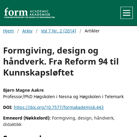
Hjem
/
Arkiv
/
Vol 7 Nr. 2 (2014)
/
Artikler
Formgiving, design og
håndverk. Fra Reform 94 til
Kunnskapsløftet
Bjørn Magne Aakre
Professor/PhD Høgskolen i Nesna og Høgskolen i Telemark
DOI:
https://doi.org/10.7577/formakademisk.443
Emneord (Nøkkelord):
Formgiving, design, håndverk,
didaktikk