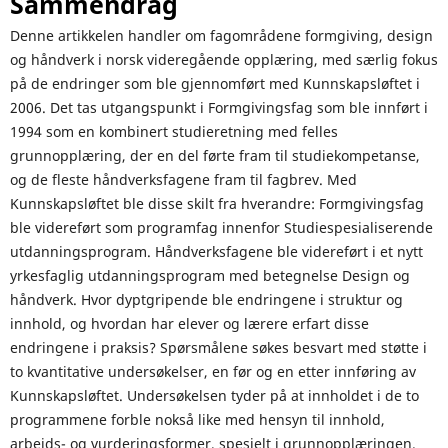
Sammendrag
Denne artikkelen handler om fagområdene formgiving, design
og håndverk i norsk videregående opplæring, med særlig fokus
på de endringer som ble gjennomført med Kunnskapsløftet i
2006. Det tas utgangspunkt i Formgivingsfag som ble innført i
1994 som en kombinert studieretning med felles
grunnopplæring, der en del førte fram til studie­kompetanse,
og de fleste håndverksfagene fram til fagbrev. Med
Kunnskapsløftet ble disse skilt fra hverandre: Formgivingsfag
ble videreført som programfag innenfor Studie­spesialiserende
utdanningsprogram. Håndverksfagene ble videreført i et nytt
yrkesfaglig utdanningsprogram med betegnelse Design og
håndverk. Hvor dyptgripende ble endringene i struktur og
innhold, og hvordan har elever og lærere erfart disse
endringene i praksis? Spørsmålene søkes besvart med støtte i
to kvantitative undersøkelser, en før og en etter innføring av
Kunnskapsløftet. Undersøkelsen tyder på at innholdet i de to
programmene forble nokså like med hensyn til innhold,
arbeids- og vurderingsformer, spesielt i grunnopplæringen.