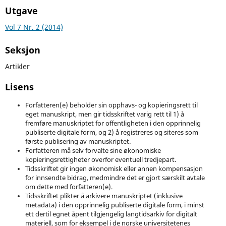
Utgave
Vol 7 Nr. 2 (2014)
Seksjon
Artikler
Lisens
Forfatteren(e) beholder sin opphavs- og kopieringsrett til
eget manuskript, men gir tidsskriftet varig rett til 1) å
fremføre manuskriptet for offentligheten i den opprinnelig
publiserte digitale form, og 2) å registreres og siteres som
første publisering av manuskriptet.
Forfatteren må selv forvalte sine økonomiske
kopieringsrettigheter overfor eventuell tredjepart.
Tidsskriftet gir ingen økonomisk eller annen kompensasjon
for innsendte bidrag, medmindre det er gjort særskilt avtale
om dette med forfatteren(e).
Tidsskriftet plikter å arkivere manuskriptet (inklusive
metadata) i den opprinnelig publiserte digitale form, i minst
ett dertil egnet åpent tilgjengelig langtidsarkiv for digitalt
materiell, som for eksempel i de norske universitetenes