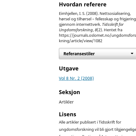
Hvordan referere
Eimhjellen, I. S. (2008). Nettsosialisering,
hørsel og tilhørsel – fellesskap og frigjerin
gjennom internettverk.
Tidsskrift for
Ungdomsforskning
,
8
(2). Hentet fra
https://journals.oslomet.no/ungdomsfor
kning/article/view/1082
Referansestiler
Utgave
Vol 8 Nr. 2 (2008)
Seksjon
Artikler
Lisens
Alle artikler publisert i Tidsskrift for
ungdomsforskning vil bli gjort tilgjengelig