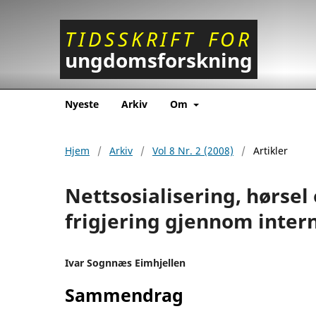
TIDSSKRIFT
FOR
ungdomsforskning
Nyeste
Arkiv
Om
Hjem
/
Arkiv
/
Vol 8 Nr. 2 (2008)
/
Artikler
Nettsosialisering, hørsel 
frigjering gjennom inter
Ivar Sognnæs Eimhjellen
Sammendrag