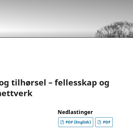
og tilhørsel – fellesskap og
nettverk
Nedlastinger
PDF (English)
PDF