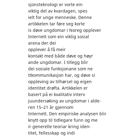
sjonsteknologi er vorte ein
viktig del av kvardagen, spes
ielt for unge menneske. Denne
artikkelen tar føre seg korle
is døve ungdomar i Noreg opplever
Internett som ein viktig sosial
arena der dei
opplever å få meir
kontakt med både døve og høyr
ande ungdomar. I tillegg blir
dei sosiale funksjonane som ne
ttkommunikasjon har, og døve si
oppleving av tilhørsel og eigen
identitet drøfta. Artikkelen er
basert på ei kvalitativ interv
juundersøking av ungdomar i alde-
ren 15–21 år gjennom
Internett. Den empiriske analysen blir
knytt opp til tidlegare funn og me
ir generelle teoriar kring iden-
titet, fellesskap og indi