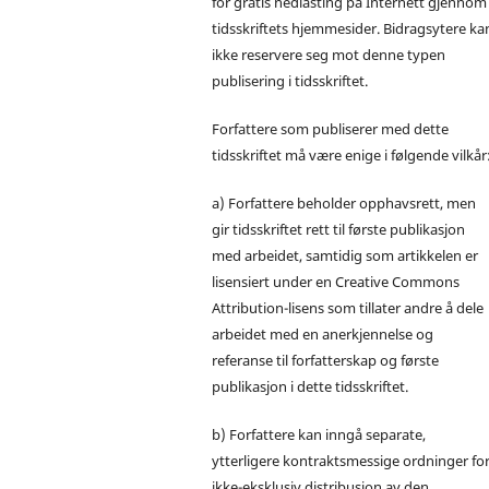
for gratis nedlasting på Internett gjennom
tidsskriftets hjemmesider. Bidragsytere ka
ikke reservere seg mot denne typen
publisering i tidsskriftet.
Forfattere som publiserer med dette
tidsskriftet må være enige i følgende vilkår
a) Forfattere beholder opphavsrett, men
gir tidsskriftet rett til første publikasjon
med arbeidet, samtidig som artikkelen er
lisensiert under en Creative Commons
Attribution-lisens som tillater andre å dele
arbeidet med en anerkjennelse og
referanse til forfatterskap og første
publikasjon i dette tidsskriftet.
b) Forfattere kan inngå separate,
ytterligere kontraktsmessige ordninger fo
ikke-eksklusiv distribusjon av den