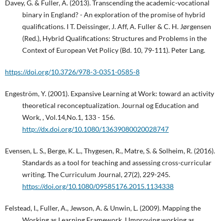
Davey, G. & Fuller, A. (2013). Transcending the academic-vocational
binary in England? - An exploration of the promise of hybrid
qualifications. I T. Deissinger, J. Aff, A. Fuller & C. H. Jørgensen
(Red.), Hybrid Qualifications: Structures and Problems in the
Context of European Vet Policy (Bd. 10, 79-111). Peter Lang.
https://doi.org/10.3726/978-3-0351-0585-8
Engeström, Y. (2001). Expansive Learning at Work: toward an activity
theoretical reconceptualization. Journal og Education and
Work, , Vol.14,No.1, 133 - 156.
http://dx.doi.org/10.1080/13639080020028747
Evensen, L. S., Berge, K. L., Thygesen, R., Matre, S. & Solheim, R. (2016).
Standards as a tool for teaching and assessing cross-curricular
writing. The Curriculum Journal, 27(2), 229-245.
https://doi.org/10.1080/09585176.2015.1134338
Felstead, I., Fuller, A., Jewson, A. & Unwin, L. (2009). Mapping the
Working as Learning Framework. I Improving working as