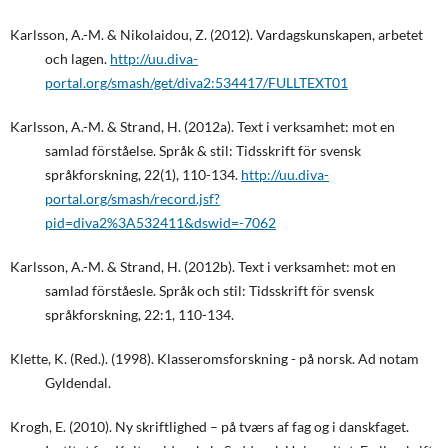
Karlsson, A.-M. & Nikolaidou, Z. (2012). Vardagskunskapen, arbetet
och lagen.
http://uu.diva-
portal.org/smash/get/diva2:534417/FULLTEXT01
Karlsson, A.-M. & Strand, H. (2012a). Text i verksamhet: mot en
samlad förståelse. Språk & stil: Tidsskrift för svensk
språkforskning, 22(1), 110-134.
http://uu.diva-
portal.org/smash/record.jsf?
pid=diva2%3A532411&dswid=-7062
Karlsson, A.-M. & Strand, H. (2012b). Text i verksamhet: mot en
samlad förståesle. Språk och stil: Tidsskrift för svensk
språkforskning, 22:1, 110-134.
Klette, K. (Red.). (1998). Klasseromsforskning - på norsk. Ad notam
Gyldendal.
Krogh, E. (2010). Ny skriftlighed – på tværs af fag og i danskfaget.