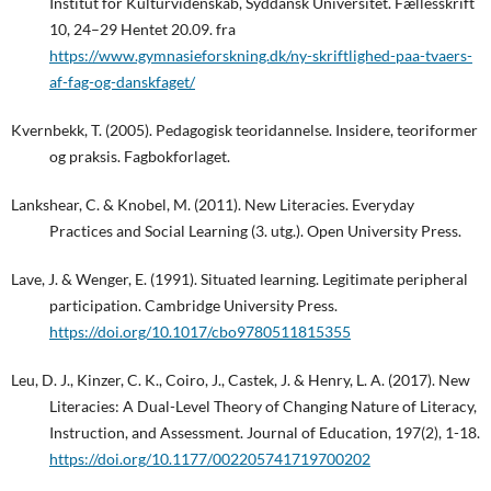
Institut for Kulturvidenskab, Syddansk Universitet. Fællesskrift
10, 24–29 Hentet 20.09. fra
https://www.gymnasieforskning.dk/ny-skriftlighed-paa-tvaers-
af-fag-og-danskfaget/
Kvernbekk, T. (2005). Pedagogisk teoridannelse. Insidere, teoriformer
og praksis. Fagbokforlaget.
Lankshear, C. & Knobel, M. (2011). New Literacies. Everyday
Practices and Social Learning (3. utg.). Open University Press.
Lave, J. & Wenger, E. (1991). Situated learning. Legitimate peripheral
participation. Cambridge University Press.
https://doi.org/10.1017/cbo9780511815355
Leu, D. J., Kinzer, C. K., Coiro, J., Castek, J. & Henry, L. A. (2017). New
Literacies: A Dual-Level Theory of Changing Nature of Literacy,
Instruction, and Assessment. Journal of Education, 197(2), 1-18.
https://doi.org/10.1177/002205741719700202