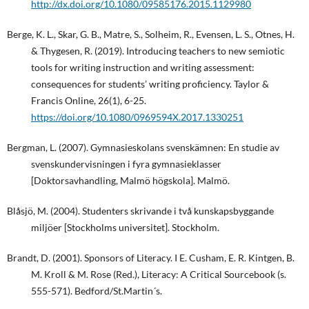
http://dx.doi.org/10.1080/09585176.2015.1129980
Berge, K. L., Skar, G. B., Matre, S., Solheim, R., Evensen, L. S., Otnes, H.
& Thygesen, R. (2019). Introducing teachers to new semiotic
tools for writing instruction and writing assessment:
consequences for students’ writing proficiency. Taylor &
Francis Online, 26(1), 6-25.
https://doi.org/10.1080/0969594X.2017.1330251
Bergman, L. (2007). Gymnasieskolans svenskämnen: En studie av
svenskundervisningen i fyra gymnasieklasser
[Doktorsavhandling, Malmö högskola]. Malmö.
Blåsjö, M. (2004). Studenters skrivande i två kunskapsbyggande
miljöer [Stockholms universitet]. Stockholm.
Brandt, D. (2001). Sponsors of Literacy. I E. Cusham, E. R. Kintgen, B.
M. Kroll & M. Rose (Red.), Literacy: A Critical Sourcebook (s.
555-571). Bedford/St.Martin´s.