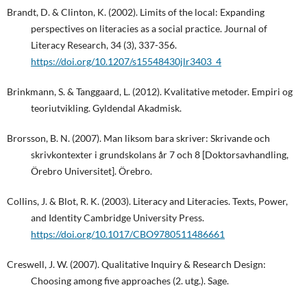
Brandt, D. & Clinton, K. (2002). Limits of the local: Expanding
perspectives on literacies as a social practice. Journal of
Literacy Research, 34 (3), 337-356.
https://doi.org/10.1207/s15548430jlr3403_4
Brinkmann, S. & Tanggaard, L. (2012). Kvalitative metoder. Empiri og
teoriutvikling. Gyldendal Akadmisk.
Brorsson, B. N. (2007). Man liksom bara skriver: Skrivande och
skrivkontexter i grundskolans år 7 och 8 [Doktorsavhandling,
Örebro Universitet]. Örebro.
Collins, J. & Blot, R. K. (2003). Literacy and Literacies. Texts, Power,
and Identity Cambridge University Press.
https://doi.org/10.1017/CBO9780511486661
Creswell, J. W. (2007). Qualitative Inquiry & Research Design:
Choosing among five approaches (2. utg.). Sage.