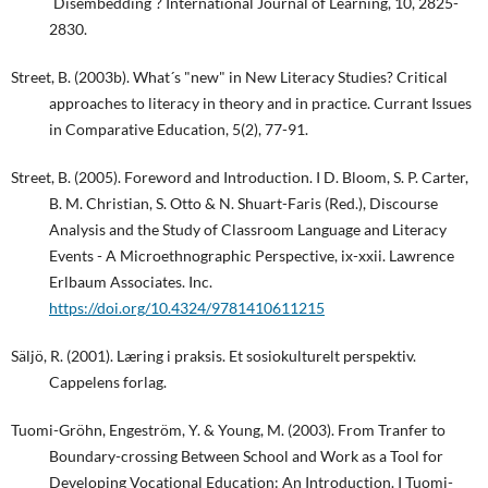
´Disembedding´? International Journal of Learning, 10, 2825-
2830.
Street, B. (2003b). What´s "new" in New Literacy Studies? Critical
approaches to literacy in theory and in practice. Currant Issues
in Comparative Education, 5(2), 77-91.
Street, B. (2005). Foreword and Introduction. I D. Bloom, S. P. Carter,
B. M. Christian, S. Otto & N. Shuart-Faris (Red.), Discourse
Analysis and the Study of Classroom Language and Literacy
Events - A Microethnographic Perspective, ix-xxii. Lawrence
Erlbaum Associates. Inc.
https://doi.org/10.4324/9781410611215
Säljö, R. (2001). Læring i praksis. Et sosiokulturelt perspektiv.
Cappelens forlag.
Tuomi-Gröhn, Engeström, Y. & Young, M. (2003). From Tranfer to
Boundary-crossing Between School and Work as a Tool for
Developing Vocational Education: An Introduction. I Tuomi-