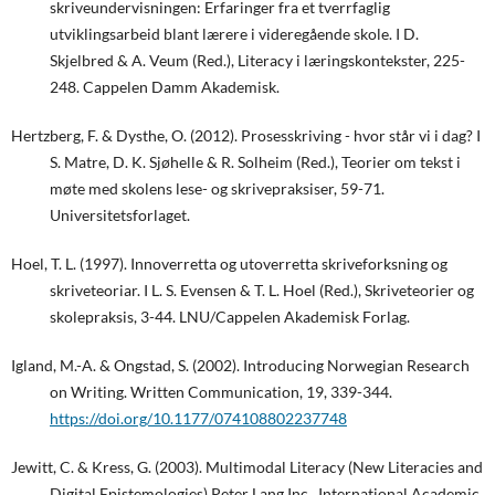
skriveundervisningen: Erfaringer fra et tverrfaglig
utviklingsarbeid blant lærere i videregående skole. I D.
Skjelbred & A. Veum (Red.), Literacy i læringskontekster, 225-
248. Cappelen Damm Akademisk.
Hertzberg, F. & Dysthe, O. (2012). Prosesskriving - hvor står vi i dag? I
S. Matre, D. K. Sjøhelle & R. Solheim (Red.), Teorier om tekst i
møte med skolens lese- og skrivepraksiser, 59-71.
Universitetsforlaget.
Hoel, T. L. (1997). Innoverretta og utoverretta skriveforksning og
skriveteoriar. I L. S. Evensen & T. L. Hoel (Red.), Skriveteorier og
skolepraksis, 3-44. LNU/Cappelen Akademisk Forlag.
Igland, M.-A. & Ongstad, S. (2002). Introducing Norwegian Research
on Writing. Written Communication, 19, 339-344.
https://doi.org/10.1177/074108802237748
Jewitt, C. & Kress, G. (2003). Multimodal Literacy (New Literacies and
Digital Epistemologies) Peter Lang Inc., International Academic