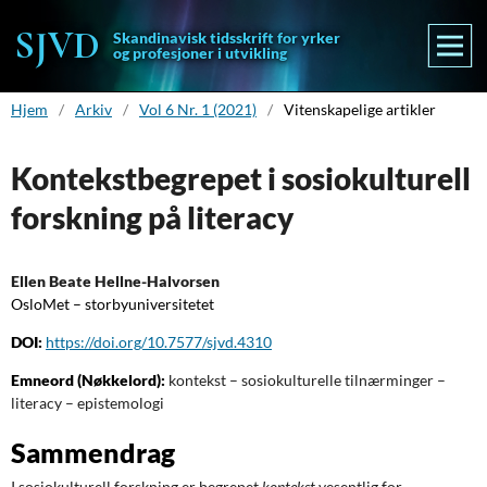
Skandinavisk tidsskrift for yrker
og profesjoner i utvikling
Hjem
/
Arkiv
/
Vol 6 Nr. 1 (2021)
/
Vitenskapelige artikler
Kontekstbegrepet i sosiokulturell
forskning på literacy
Ellen Beate Hellne-Halvorsen
OsloMet – storbyuniversitetet
DOI:
https://doi.org/10.7577/sjvd.4310
Emneord (Nøkkelord):
kontekst – sosiokulturelle tilnærminger –
literacy – epistemologi
Sammendrag
I sosiokulturell forskning er begrepet
kontekst
vesentlig for