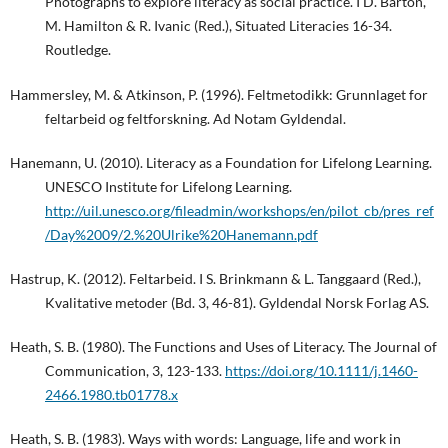
Photographs to explore literacy as social practice. I D. Barton,
M. Hamilton & R. Ivanic (Red.), Situated Literacies 16-34.
Routledge.
Hammersley, M. & Atkinson, P. (1996). Feltmetodikk: Grunnlaget for
feltarbeid og feltforskning. Ad Notam Gyldendal.
Hanemann, U. (2010). Literacy as a Foundation for Lifelong Learning.
UNESCO Institute for Lifelong Learning.
http://uil.unesco.org/fileadmin/workshops/en/pilot_cb/pres_ref
/Day%2009/2.%20Ulrike%20Hanemann.pdf
Hastrup, K. (2012). Feltarbeid. I S. Brinkmann & L. Tanggaard (Red.),
Kvalitative metoder (Bd. 3, 46-81). Gyldendal Norsk Forlag AS.
Heath, S. B. (1980). The Functions and Uses of Literacy. The Journal of
Communication, 3, 123-133.
https://doi.org/10.1111/j.1460-
2466.1980.tb01778.x
Heath, S. B. (1983). Ways with words: Language, life and work in