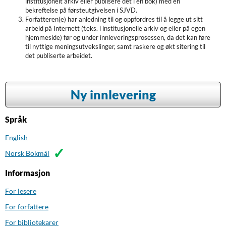
institusjonelt arkiv eller publisere det i en bok) med en
bekreftelse på førsteutgivelsen i SJVD.
Forfatteren(e) har anledning til og oppfordres til å legge ut sitt
arbeid på Internett (f.eks. i institusjonelle arkiv og eller på egen
hjemmeside) før og under innleveringsprosessen, da det kan føre
til nyttige meningsutvekslinger, samt raskere og økt sitering til
det publiserte arbeidet.
Ny innlevering
Språk
English
Norsk Bokmål
Informasjon
For lesere
For forfattere
For bibliotekarer