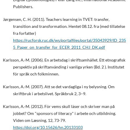
Publishers.
Jørgensen, C. H. (2011). Teachers learning in TVET: transfer,
transition and transformation. Hentet 08.12. fra (med tillatelse
fra forfatter)
https://rucforsk.ruc.dk/ws/portalfiles/portal/35043929/ID_235
5_Paper_on_transfer_for_ECER_2011_CHJ_DK.pdf
Karlsson, A.-M. (2006). En arbetsdag i skriftsamhället. Ett etnografisk
perspektiv på skriftanvänding i vanliga yrken (Bd. 2 ). Institutet
för språk och folkminnen.
Karlsson, A.-M. (2007). Att se det vardagliga i ny belysning. Om
skriftbruk i arbetslivet. Språkbruk 2, 3–9.
Karlsson, A.-M. (2012). För vems skull läser och skriver man på
jobbet? Om "sponsors of literacy" i arbete och utbildning.
Viden om Læsning, 12, 73-79.
https://doi.org/10.15626/hn.20133103