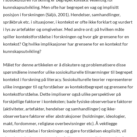
kunnskapsutvikling. Men ofte har begrepet en vag og implisitt
posisjon i forskningen (Säljö, 2001). Hendelser, samhandlinger,
språkbruk etc. i situasjoner, i kontekst er ofte ikke forklart og vurdert
i lys av artefakter og omgivelser. Med andre ord; på hvilken måte
spiller kontekstforståelse i forskningen og hvor går grensene for en
kontekst? Og hvilke implikasjoner har grensene for en kontekst for
kunnskapsutvikling?
Målet for denne artikkelen er å diskutere og problematisere disse
spørsmålene innenfor ulike sosiokulturelle tilnærminger til begrepet
kontekst i forskning på literacy. Sosiokulturelle teorier representerer
ulike innganger til og forståelser av kontekstbegrepet og grensene for
kontekstforståelse. Dette impliserer også ulike perspektiver på
forskjellige faktorer i konteksten; bade fysiske observerbare faktorer
(aktiviteter, artefakter, hendelser og samhandlinger) og ikke-
observerbare faktorer eller abstraksjoner (holdninger, ideologier,
makt, fordommer, religiøse overbevisninger etc). Å vektlegge
kontekstforståelse i forskningen og gjøre forståelsen eksplisitt, vil