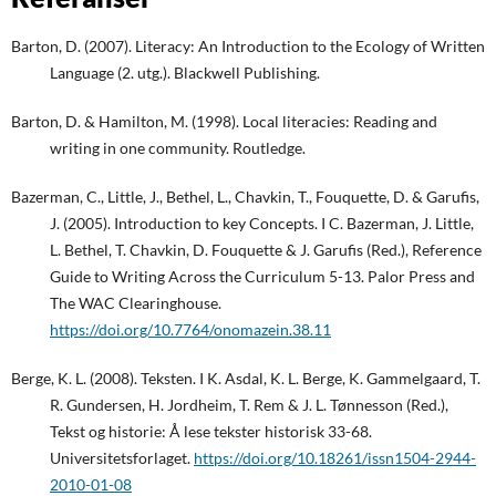
Barton, D. (2007). Literacy: An Introduction to the Ecology of Written
Language (2. utg.). Blackwell Publishing.
Barton, D. & Hamilton, M. (1998). Local literacies: Reading and
writing in one community. Routledge.
Bazerman, C., Little, J., Bethel, L., Chavkin, T., Fouquette, D. & Garufis,
J. (2005). Introduction to key Concepts. I C. Bazerman, J. Little,
L. Bethel, T. Chavkin, D. Fouquette & J. Garufis (Red.), Reference
Guide to Writing Across the Curriculum 5-13. Palor Press and
The WAC Clearinghouse.
https://doi.org/10.7764/onomazein.38.11
Berge, K. L. (2008). Teksten. I K. Asdal, K. L. Berge, K. Gammelgaard, T.
R. Gundersen, H. Jordheim, T. Rem & J. L. Tønnesson (Red.),
Tekst og historie: Å lese tekster historisk 33-68.
Universitetsforlaget.
https://doi.org/10.18261/issn1504-2944-
2010-01-08