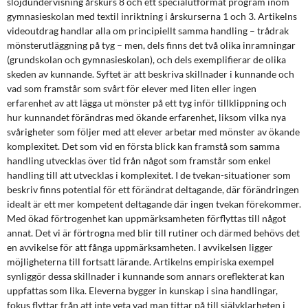
slöjdundervisning årskurs 8 och ett specialutformat program inom
gymnasieskolan med textil inriktning i årskurserna 1 och 3. Artikelns
videoutdrag handlar alla om principiellt samma handling – trådrak
mönsterutläggning på tyg – men, dels finns det två olika inramningar
(grundskolan och gymnasieskolan), och dels exemplifierar de olika
skeden av kunnande. Syftet är att beskriva skillnader i kunnande och
vad som framstår som svårt för elever med liten eller ingen
erfarenhet av att lägga ut mönster på ett tyg inför tillklippning och
hur kunnandet förändras med ökande erfarenhet, liksom vilka nya
svårigheter som följer med att elever arbetar med mönster av ökande
komplexitet. Det som vid en första blick kan framstå som samma
handling utvecklas över tid från något som framstår som enkel
handling till att utvecklas i komplexitet. I de tvekan-situationer som
beskriv finns potential för ett förändrat deltagande, där förändringen
idealt är ett mer kompetent deltagande där ingen tvekan förekommer.
Med ökad förtrogenhet kan uppmärksamheten förflyttas till något
annat. Det vi är förtrogna med blir till rutiner och därmed behövs det
en avvikelse för att fånga uppmärksamheten. I avvikelsen ligger
möjligheterna till fortsatt lärande. Artikelns empiriska exempel
synliggör dessa skillnader i kunnande som annars oreflekterat kan
uppfattas som lika. Eleverna bygger in kunskap i sina handlingar,
fokus flyttar från att inte veta vad man tittar på till självklarheten i