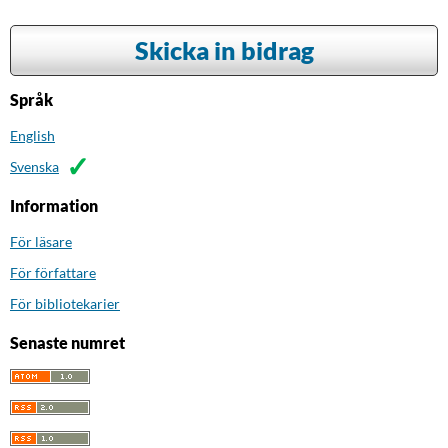
Skicka in bidrag
Språk
English
Svenska
Information
För läsare
För författare
För bibliotekarier
Senaste numret