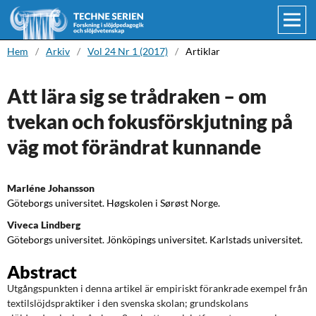
Hem
/
Arkiv
/
Vol 24 Nr 1 (2017)
/
Artiklar
Att lära sig se trådraken – om
tvekan och fokusförskjutning på
väg mot förändrat kunnande
Marléne Johansson
Göteborgs universitet. Høgskolen i Sørøst Norge.
Viveca Lindberg
Göteborgs universitet. Jönköpings universitet. Karlstads universitet.
Abstract
Utgångspunkten i denna artikel är empiriskt förankrade exempel från
textilslöjdspraktiker i den svenska skolan; grundskolans